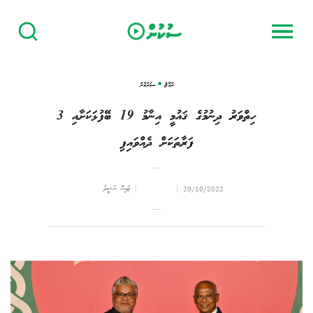
ރާއްޖެ
ސަރުކާރު
ހިތްވަރު ދިނުމުގެ ޤައުމީ އިނާމު 19 ބޭފުޅަކަށާއި 3
ފަރާތަކަށް ދެއްވައިފި
ޒައިން ރަޝީދު
20/10/2022