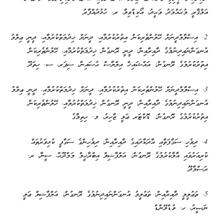
އަލްޤާރީ މުޙައްމަދު ވަޙީދު، އޯކިޑްވިލާ، ރ. ހުޅުދުއްފާރު
2. އިސްލާމްދީނަށް ހޭލުންތެރިކަން އިތުރުކުރުމާއި، ދީނަށް ޚިދުމަތްކުރުމާއި، ދީނީ ޢިލްމު
އުނގަންނައިދިނުމުގެ ދާއިރާއިން؛ ދީނީ ރޮނގުން ޚިދުމަތްކުރުމާއި، ހޭލުންތެރިކަން
އިތުރުކުރުމުގެ ރޮނގުން: އައްޝައިޚް އިލްޔާސް ޙުސައިން، ސިޕަރ، ސ. ހިތަދޫ
3. އިސްލާމްދީނަށް ހޭލުންތެރިކަން އިތުރުކުރުމާއި، ދީނަށް ޚިދުމަތްކުރުމާއި، ދީނީ ޢިލްމު
އުނގަންނައިދިނުމުގެ ދާއިރާއިން؛ ދީނީ ރޮނގުން ޚިދުމަތްކުރުމާއި، ހޭލުންތެރިކަން
އިތުރުކުރުމުގެ ރޮނގުން: ޑޮކްޓަރ ޢަލީ ޒާހިރު، މ. ހިތިމާގެ
4. ދިވެހި ސަގާފަތާއި އާދަކާދައިގެ ދާއިރާއިން؛ ދިވެހިންގެ ސަގާފީ ކުޅިވަރުތައް
ކުރިއަރުވައި އާލާކުރުމުގެ ރޮނގުން: އަލްފާޟިލް އިބްރާހީމް މަމްދޫޙް، ސީނާ، ރ.
ރަސްމާދޫ
5. ތަޢުލީމީ ދާއިރާއިން؛ ތަޢުލީމު އުނގަންނައިދިނުމުގެ ރޮނގުން: އަލްފާޟިލް ޢަލީ
ނަޞީރު، ހ. ވުޑްލޭންޑް