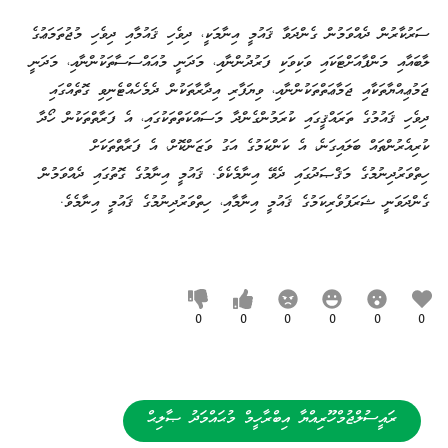
ސަރުކާރުން ދެއްވަމުން ގެންދަވާ ޤައުމީ އިނާމަކީ، ދިވެހި ޤައުމާއި ދިވެހި މުޖުތަމަޢުގެ
ލާބައާއި މަންފާއަށްޓަކައި ވަކިވަކި ފަރުދުންނާއި، މަދަނީ މުއައްސަސާތަކުންނާއި، މަދަނީ
ޖަމުޢިއްޔާތަކާއި ޖަމާޢަތްތަކުންނާއި، ވިޔަފާރި އިދާރާތަކުން ދެމެހެއްޓެނިވި ގޮތެއްގައި
ދިވެހި ޤައުމުގެ ތަރައްޤީގައި ކުރަމުންގެންދާ މަސައްކަތްތަކުގައި، އެ ފަރާތްތަކުން ހޯދާ
ކުރިއެރުންތައް ބަލައިގަނެ، އެ ކަންކަމުގެ އަގު ވަޒަންކޮށް، އެ ފަރާތްތަކަށް
ހިތްވަރުދިނުމުގެ މަޤްޞަދުގައި ދެވޭ އިނާމެކެވެ. ޤައުމީ އިނާމުގެ ގޮތުގައި ދެއްވަމުން
ގެންދަވަނީ ޝަރަފުވެރިކަމުގެ ޤައުމީ އިނާމާއި، ހިތްވަރުދިނުމުގެ ޤައުމީ އިނާމެވެ.
0
0
0
0
0
0
ރައީސުލްޖުމްހޫރިއްޔާ އިބްރާހީމް މުޙައްމަދު ޞާލިޙް