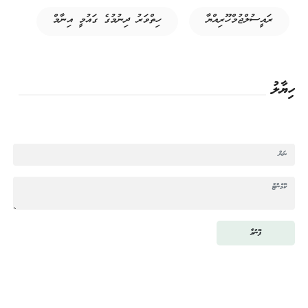
ރައީސުލްޖުމްހޫރިއްޔާ
ހިތްވަރު ދިނުމުގެ ގައުމީ އިނާމް
ހިޔާލު
ފޮނުވާ