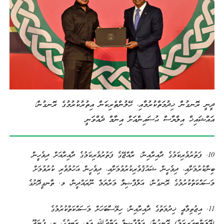
ދީނީ ރޮނގުން ޚިދުމަތްކުރުމާއި، ހޭލުންތެރިކަން އިތުރުކުރުމުގެ ރޮނގުން:
އައްޝައިޚް އިލްޔާސް ޙުސައިންއަށް އިނާމް ދެއްވަނީ
10. ފަތުރުވެރިކަމުގެ ދާއިރާއިން: ރާއްޖޭގެ ފަތުރުވެރިކަމުގެ ދާއިރާއަށް ދިވެހީން
ބިނާކުރުމަށާއި، ދިވެހީން ޝައުޤުވެރިކުރުވުމަށާއި، ދިވެހީން އަހުލުވެރި ކުރުވުމަށް
މަސައްކަތްކުރުމުގެ ރޮނގުން: އަލްފާޟިލާ މަރްޔަމް ނޫރައްދީން، މ. ތާނގީދޮށުގެ
11. އިޖުތިމާޢީ ޚިދުމަތުގެ ދާއިރާއިން؛ ހިލޭސާބަހަށް މަސައްކަތްކުރުމުގެ
(ވޮލަންޓިއަރިޒަމް) ރޮނގުން: އަލްފާޟިލް ޢަބްދުﷲ ޢަލީ، ރަބީޢުގެ، ށ. ފުނަދޫ