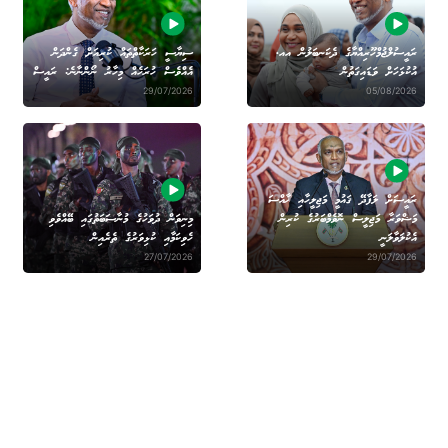
ރައީސުލްޖުމްހޫރިއްޔާގެ ދެކަނބަލުން އއ.
ސިޔާސީ ހަރަކާތްތައް ކުރިއަށް ގެންދަން
އުކުޅަހަށް ވަޑައިގަތުން
އެއްވެސް ހުރަހެއް މިހާރު ނޯންނާނެ: ރައީސް
29/07/2026
05/08/2026
ރައީސަށް ލަފާދޭ ޤައުމީ މަޖިލީހާއި ޚާއްސަ
މަޝްވަރާ މަޖިލީސް ނޮވެމްބަރުގެ ކުރިން
މިނިވަން ދުވަހުގެ މުނާސަބަތުގައި ބޭއްވެވި
އެކުލަވާލަނީ
ހެވިކަމާއި ކުޅިވަރުގެ ތެރެއިން
27/07/2026
29/07/2026