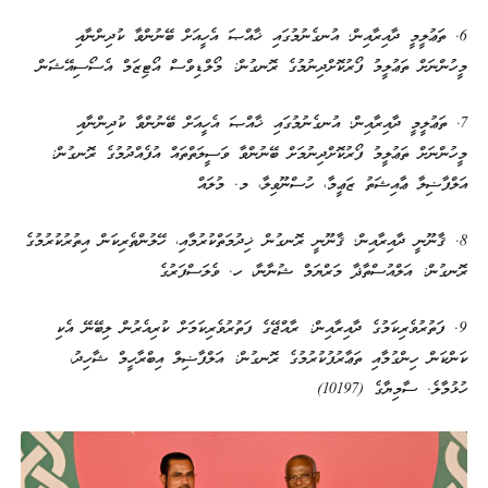
6. ތަޢުލީމީ ދާއިރާއިން؛ އުނގެނުމުގައި ޚާއްޞަ އެހީއަށް ބޭނުންވާ ކުދިންނާއި
މީހުންނަށް ތަޢުލީމު ފޯރުކޮށްދިނުމުގެ ރޮނގުން: މޯލްޑިވްސް އޯޓިޒަމް އެސޯސިއޭޝަން
7. ތަޢުލީމީ ދާއިރާއިން؛ އުނގެނުމުގައި ޚާއްޞަ އެހީއަށް ބޭނުންވާ ކުދިންނާއި
މީހުންނަށް ތަޢުލީމު ފޯރުކޮށްދިނުމަށް ބޭނުންވާ ވަސީލަތްތައް އުފެއްދުމުގެ ރޮނގުން:
އަލްފާޟިލާ ޢާއިޝަތު ޒަޢީމާ، ހުސްނޫވިލާ، މ. މުލައް
8. ޤާނޫނީ ދާއިރާއިން؛ ޤާނޫނީ ރޮނގުން ޚިދުމަތްކުރުމާއި، ހޭލުންތެރިކަން އިތުރުކުރުމުގެ
ރޮނގުން: އަލްއުސްތާޛާ މަރްޔަމް ޝުނާނާ، ހ. ވެލަސްފަރުގެ
9. ފަތުރުވެރިކަމުގެ ދާއިރާއިން: ރާއްޖޭގެ ފަތުރުވެރިކަމަށް ކުރިއެރުން ލިބޭނޭ އެކި
ކަންކަން ހިންގުމާއި ތަޢާރުފުކުރުމުގެ ރޮނގުން: އަލްފާޟިލް އިބްރާހީމް ޝާހިދު،
ހުޅުމާލެ. ސާމިޔާގެ (10197)