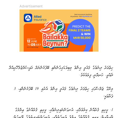
Advertisement
ހިތްވަރު ދިނުމުގެ ޤައުމީ އިނާމު ލިބިވަޑައިގެންނެވި ބޭފުޅުންނަށް ރައީސުލްޖުމްހޫރިއްޔާ
ދެއްވީ، ހަނދާނީ ފިލައެކެވެ.
މިރޭގެ ޖަލްސާގައި ހިތްވަރު ދިނުމުގެ ޤައުމީ އިނާމު އެރުވި 19 ބޭފުޅުންނާއި، 3
ފަރާތަކީ:
1. ކީރިތި ޤުރްއާން ކިޔެވުމާއި، އުނގަންނައިދިނުމާއި، ކީރިތި ޤުރްއާނުގެ ޢިލްމުގެ
ދާއިރާއިން؛ ކީރިތި ޤުރްއާނުގެ ޢިލްމު އުނގެނުމާއި، އުނގަންނައިދިނުމުގެ ރޮނގުން: