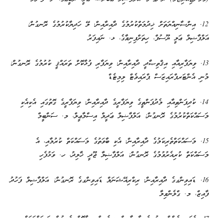
12. އިންސާނިއްޔަތަށް ޚިދުމަތްކުރުމުގެ ދާއިރާއިން؛ ލޭ ހަދިޔާކުރުމުގެ ރޮނގުން:
އަލްފާޟިލް ޢަލީ ޔޫސުފް، ހިތަށްފިނިވާގެ، ޅ. ނައިފަރު
13. ވިޔަފާރިއާއި އިޤްތިޞާދީ ދާއިރާއިން؛ ވިޔަފާރި ފުޅާކޮށް ތަރައްޤީ ކުރުމުގެ ރޮނގުން:
މުނި އެންޓަރޕްރައިޒަސް ޕްރައިވެޓް ލިމިޓެޑް
14. ކުދިފަންތިއާއި މެދުފަންތީގެ ވިޔަފާރީގެ ދާއިރާއިން؛ ވިޔަފާރީގެ ގޮތުގައި އެކިއެކި
މަސައްކަތްކުރުމުގެ ރޮނގުން: އަލްފާޟިލް ޢަދީލް އިސްމާޢީލް، މ. ސަންބީމް
15. މަސައްކަތްތެރިކަމުގެ ދާއިރާއިން؛ އެކި ބާވަތުގެ މަސައްކަތް ކުރުމާއި، އެ
މަސައްކަތް ކުރިއެރުވުމުގެ ރޮނގުން: އަލްފާޟިލާ ޖޫދީ ޚާލިދު، ހ. ވަޅުފެހި
16. ޑައިވިންގގެ ދާއިރާއިން؛ ރިކްރިއޭޝަނަލް ޑައިވިންގގެ ރޮނގުން: އަލްފާޟިލް ފަހުދު
ފާއިޒް، މ. ގްލެންވިލާ