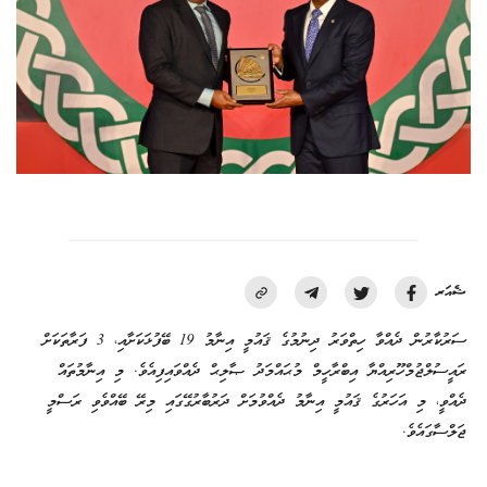
ޝެއަރ
ސަރުކާރުން ދެއްވާ ހިތްވަރު ދިނުމުގެ ޤައުމީ އިނާމު 19 ބޭފުޅަކަށާއި، 3 ފަރާތަކަށް
ރައީސުލްޖުމްހޫރިއްޔާ އިބްރާހީމް މުޙައްމަދު ޞާލިޙް ދެއްވައިފިއެވެ. މި އިނާމުތައް
ދެއްވީ، މި އަހަރުގެ ޤައުމީ އިނާމު ދެއްވުމަށް ދަރުބާރުގޭގައި މިރޭ ބޭއްވެވި ރަސްމީ
ޖަލްސާގައެވެ.