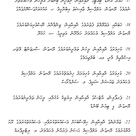
17. ހެއަރ އެންޑް ބިއުޓީގެ ދާއިރާއިން؛ ދިވެހީން ބިނާކޮށް އެމީހުން މަސައްކަތަށް
ނެރުމުގެ ރޮނގުން: އަލްފާޟިލާ ޢާއިޝަތު އިބްރާހީމް، ހ. ކުއްޅަވަށްގަސްދޮށުގެއާގެ
18. ޚަބަރާއި މަޢުލޫމާތު ފެތުރުމުގެ ދާއިރާއިން؛ ޒިންމާދާރު ނޫސްވެރިކަންކުރުމުގެ
ރޮނގުން: އަލްފާޟިލް މުޙައްމަދު ޙަމްދޫން، އަތިރީގެ، ސ. ހުޅުދޫ
19. ކުޅިވަރުގެ ދާއިރާއިން؛ މީހުން ތަމްރީނުކުރުމުގެ ރޮނގުން: ސާރޖަންޓް މޭޖަރ
އިސްމާޢީލް މާދީ، މއ. ބެލްޖިއަމްގެ
20. ކުޅިވަރުގެ ދާއިރާއިން؛ ކުޅިވަރަށް ޚިދުމަތްކުރުމުގެ ރޮނގުން: އަލްފާޟިލް
މުޙައްމަދު ޖައުޝަން ޝަރީފް، މ. ސެންޑްރޯސް
21. ޕަރފޯމިންގ އާޓްސްގެ ދާއިރާއިން؛ މިޔުޒިކް ކުޅުމާއި، މީހުން ތަމްރީނުކުރުމުގެ
ރޮނގުން: ޑީ ޓިއުން ބޭންޑް
22. ޒުވާނުންގެ ދާއިރާއިން؛ ހިލޭސާބަހަށް މަސައްކަތްކުރުމާއި، މަސައްކަތްކުރުމުގެ ރޫޙު
އާލާކުރުމުގެ ރޮނގުން: އަލްފާޟިލް ޙަސަން ފަރުޙާން މުޙައްމަދު، މ. މިޓްރީޕާރކް