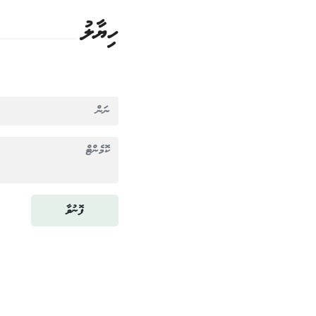
ހިޔާލު
ފޮނުވާ