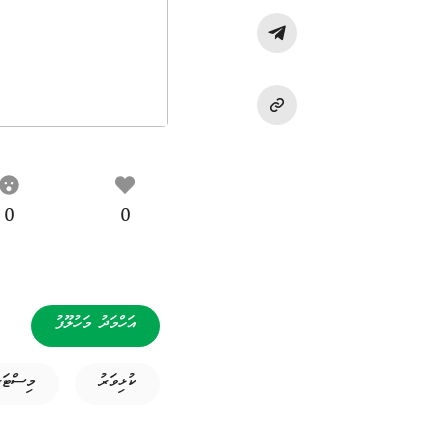
0
0
އަހްމަދު މަހުލޫފު
ކުޅިވަރު
މިސްޓަރ