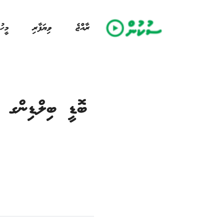
ރާއްޖެ
ވިޔަފާރި
މީހު
ބޮޑީ ބިލްޑިންގ އ