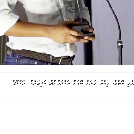
ވި އޮތްވާ، މިހާރު ވަރަށް ބޮޑަށް އަޅާލަމުންދާ ކުޅިވަރެއް: މަހްލޫފް