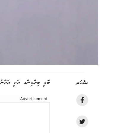
ޝެއަރ
ބޮޑީ ބިލްޑިންގ އަކީ އަޅާނުލެ
Advertisement