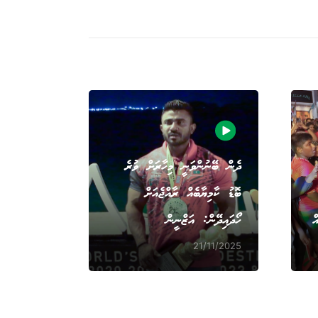
ދެން ބޭނުންވަނީ މިހާރަށް ވުރެ
ބޮޑު ކާމިޔާބެއް ރާއްޖެއަށް
ް
ހޯދައިދޭން: އަޒްނީން
21/11/2025