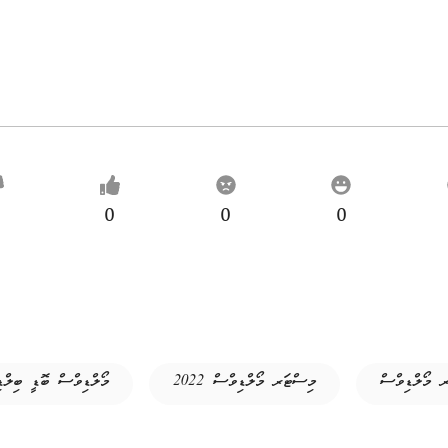
0
0
0
 މޯލްޑިވްސް
މިސްޓަރ މޯލްޑިވްސް 2022
މޯލްޑިވްސް ބޮޑީ ބިލް