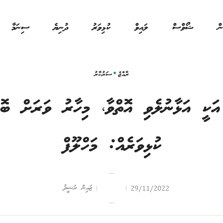
ން
ޝޯވްސް
ލައިވް
ކުޅިވަރު
ދުނިޔެ
ސިނަމާ
ރާއްޖެ
ސަރުކާރު
ަކީ އަޅާނުލެވި އޮތްވާ، މިހާރު ވަރަށް ބޮޑަ
ކުޅިވަރެއް: މަހްލޫފް
ޒައިން ރަޝީދު
29/11/2022