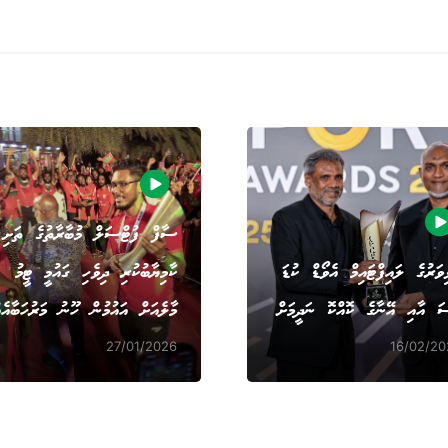
ސާފް ފުޓްސަލް މުބާރާތުގެ ތަށި
ިވަރުގެ ލައިފްޓައިމް އެވޯޑް ކުޑަ
ކާމިޔާބުކުރި ދިވެހި ގައުމީ ޓީމު
ަ އާއި އޭނާގެ ކޮއްކޮ ނަދީމަށް
މާލެއަށް އައުމުން ހޫނު މަރުހަބާއެއ
27/01/2026
16/02/20