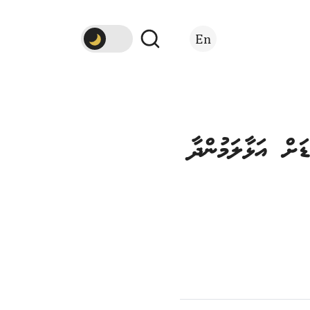
En
ށް އަޅާލަމުންދާ