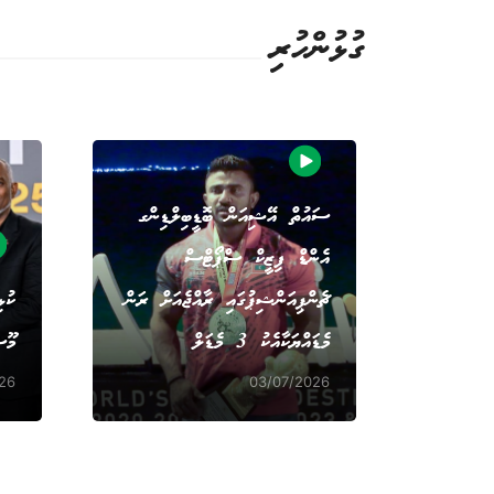
ގުޅުންހުރި
ސައުތް އޭޝިއަން ބޮޑީބިލްޑިންގ
އެންޑް ފިޒީކް ސްޕޯޓްސް
ޗެންޕިއަންޝިޕުގައި ރާއްޖެއަށް ރަން
ކުޅ
މެޑައްޔަކާއެކު 3 މެޑަލް
މޫސ
26
03/07/2026