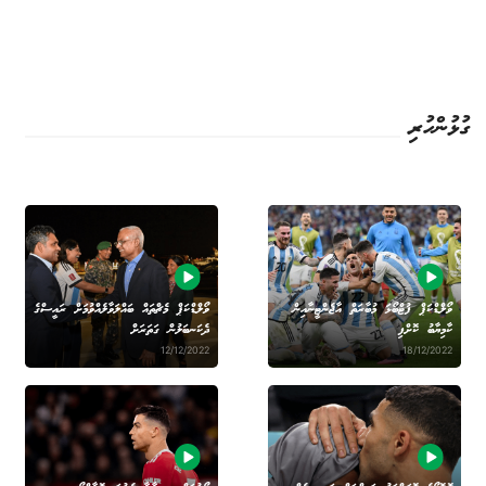
ގުޅުންހުރި
ވޯލްޑްކަޕް ފުޓްބޯޅަ މުބާރަތް އާޖެންޓީނާއިން
ވޯލްޑްކަޕް މެޗްތައް ބައްލަވާލެއްވުމަށް ރައީސްގެ
ކާމިޔާބު ކޮށްފި
ދެކަނބަލުން ގަތަރަށް
12/12/2022
18/12/2022