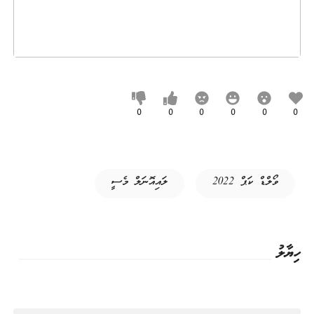
0
0
0
0
0
0
ވޯލްޑް ކަޕް 2022
ލައިއޮނަލް މެސީ
ހިޔާލު