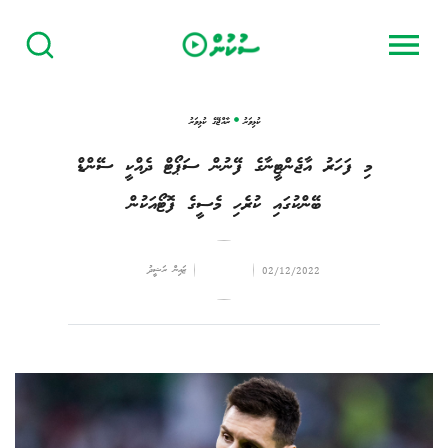
ކުޅިވަރު
ރާއްޖޭގެ ކުޅިވަރު
މި ފަހަރު އާޖެންޓީނާގެ ފޭނުން ސަޕޯޓް ދެއްކީ ސޭންޑް
ބޭންކުގައި ކުރެހި މެސީގެ ފޮޓޯއަކުން
ޒައިން ރަޝީދު
02/12/2022