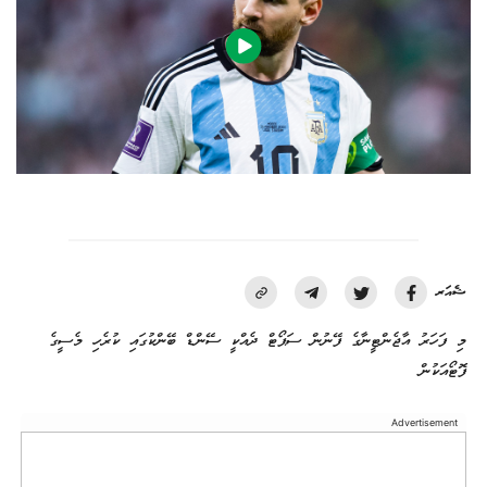
ޝެއަރ
މި ފަހަރު އާޖެންޓީނާގެ ފޭނުން ސަޕޯޓް ދެއްކީ ސޭންޑް ބޭންކުގައި ކުރެހި މެސީގެ
ފޮޓޯއަކުން
Advertisement