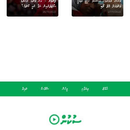
މޮރޮކޯގެ މޮޅަށްފަހު އަޝްރަފް ހަކީމީ ދެއްކީ
ޕޯޗުގަލް – ގާނާ މެޗުގަ ރޮނާލްޑޯ
މަންމައަށް އޮތް ލޯބި
ސޯޓުތެރެއިން ނަގާ ކެއީ ކޯޗެއް؟
26/11/2022
27/11/2022
ރާއްޖެ
ވިޔަފާރި
މީހުން
ޝޮވްސް
ލައިވް