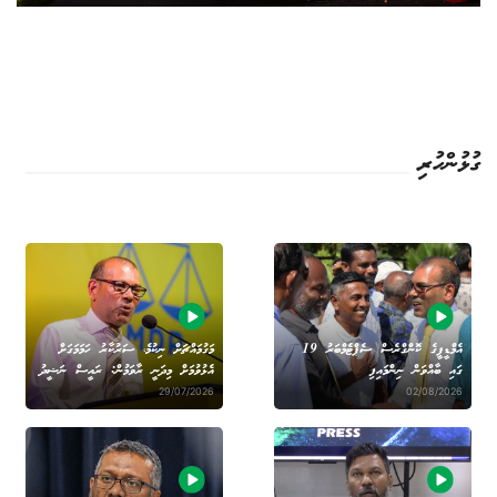
ގުޅުންހުރި
އެމްޑީޕީގެ ކޮންގްރެސް ސެޕްޓެމްބަރު 19
މަގުމައްޗަށް ނިކުމެ، ސަރުކާރު ހަމަމަގަށް
ގައި ބާއްވަން ނިންމައިފި
އެޅުވުމަށް މިދަނީ ރާވަމުން: ރައީސް ނަޝީދު
29/07/2026
02/08/2026