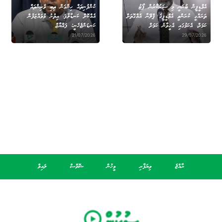
އެމްޑީޕީން ބުނަނީ މި ސަރުކާރުން ޕޯޓު
ކުންފުނިތައް ހިންގަން ތިބި ވެރިންތައް
ތަރައްގީ ކުރަންވީ އެމްޑީޕީގެ ޕްލޭނާ އެއްގޮތަށް
އެއްކޮށް ކަނޑާލާފަ، އިތުރު މުވައްޒަފުން
ކަމަށް، އެކަމުގައި އެހީވާނެ ކަމަށް
ކަނޑަންޖެހެނީ: ފައްޔާޒް
21/07/2026
29/07/2026
ރާއްޖެ
ވިޔަފާރި
މީހުން
ޝޮވްސް
ލައިވް