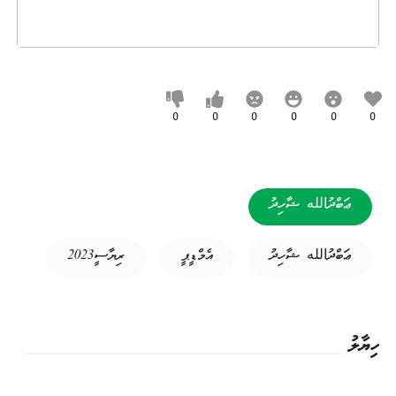
0
0
0
0
0
0
ޢަބްދުالله ޝާހިދު
ޢަބްދުالله ޝާހިދު
އެމްޑީޕީ
ރިޔާސީ2023
ހިޔާލު