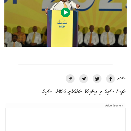
ޝެއަރ
ރައީސް ސާލިޙް މި އިންތިހާބު ނަންގަވާނީ ގަދަކޮށް: ޝާހިދު
Advertisement