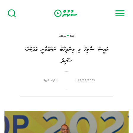
ރާއްޖެ
ސަރުކާރު
ރައީސް ސާލިޙް މި އިންތިހާބު ނަންގަވާނީ ގަދަކޮށް:
ޝާހިދު
ޒައިން ރަޝީދު
17/02/2023