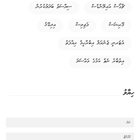
ޗާގޯސް އައިލޭންޑްސް
ސިޔާސަތު ބަދަލުކުރުން
މޮރިޝަސް
މަޖިލިސް
އިދިކޮޅު
އެޓަރނީ ޖެނެރަލް އިބްރާހީމް ރިއްފަތު
އިތުބާރު ނެތް ކަމުގެ މައްސަލަ
ހިޔާލު