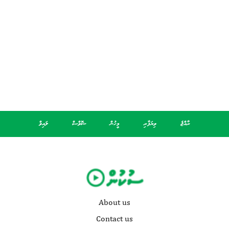
ރާއްޖެ
ވިޔަފާރި
މީހުން
ޝޮވްސް
ލައިވް
About us
Contact us