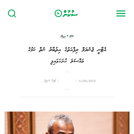
ރާއްޖެ
އިދިކޮޅު
އެޓާނީ ޖެނެރަލް ރިފްއަތުގެ އިތުބާރު ނެތް ކަމުގެ
މައްސަލަ ހުށަހަޅައިފި
ޒައިން ރަޝީދު
11/05/2023