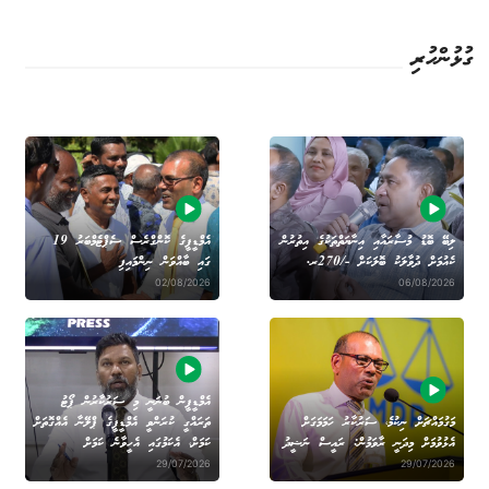
ގުޅުންހުރި
ލިބޭ ބޮޑު މުސާރައާއި އިނާޔަތްތަކުގެ އިތުރުން
އެމްޑީޕީގެ ކޮންގްރެސް ސެޕްޓެމްބަރު 19
ކެއުމަށް ދުވާލަކު ބޮލަކަށް -/270ރ.
ގައި ބާއްވަން ނިންމައިފި
02/08/2026
06/08/2026
އެމްޑީޕީން ބުނަނީ މި ސަރުކާރުން ޕޯޓު
މަގުމައްޗަށް ނިކުމެ، ސަރުކާރު ހަމަމަގަށް
ތަރައްގީ ކުރަންވީ އެމްޑީޕީގެ ޕްލޭނާ އެއްގޮތަށް
އެޅުވުމަށް މިދަނީ ރާވަމުން: ރައީސް ނަޝީދު
ކަމަށް، އެކަމުގައި އެހީވާނެ ކަމަށް
29/07/2026
29/07/2026