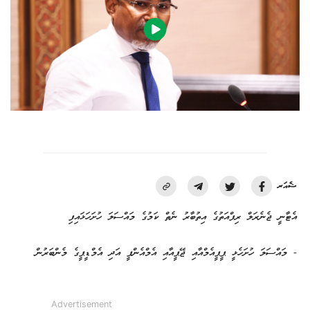
ޝެއަރ
އެޓާނީ ޖެނެރަލް ރިފްއަތުގެ އިތުބާރު ނެތް ކަމުގެ މައްސަލަ ހުށަހަޅައިފި
- މައްސަލަ ހުށަހެޅީ ޕީޕީއެމްއާއި ޖޭޕީއާއި އެމްއެންޕީ އަދި އެމްޑީޕީގެ މެންބަރުން
Advertisement