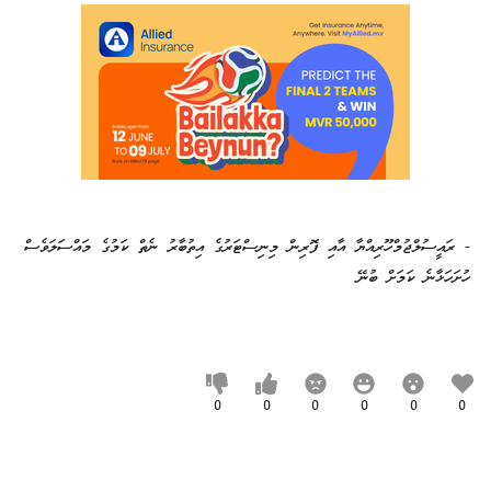
- ރައީސުލްޖުމްހޫރިއްޔާ އާއި ފޮރިން މިނިސްޓަރުގެ އިތުބާރު ނެތް ކަމުގެ މައްސަލަވެސް
ހުށަހަޅާނެ ކަމަށް ބުނޭ
0
0
0
0
0
0