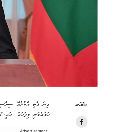
ޝެއަރ
ގިނަ ޕާޓީ އެކުލެވޭ ސިޔާސީ ނ
ހަމައެކަނި މިފަހަރު: ރައީސް
Advertisement