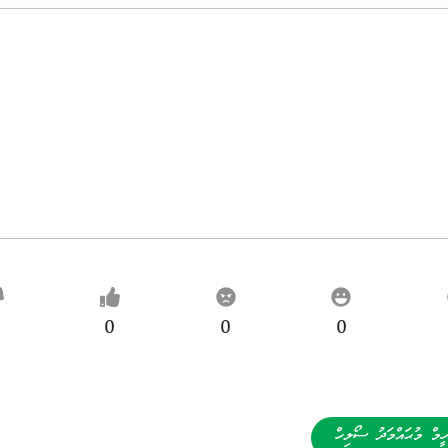
0
0
0
ހީމް މުޙައްމަދު ސޯލިހް