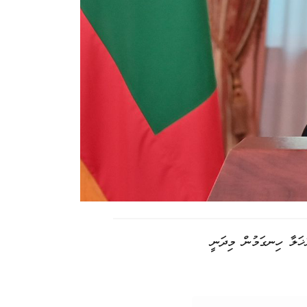
ުޚަލާ ހިނގަމުން މިދަނީ