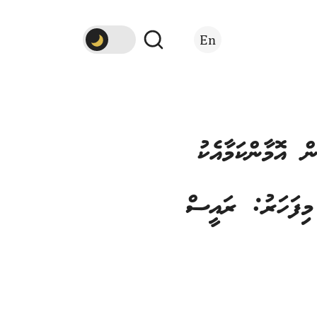
En
 އޮމާންކަމާއެކު
 މިފަހަރު: ރައީސް