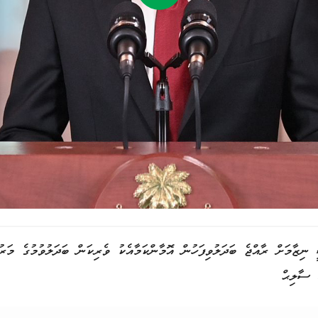
ިޒާމަށް ރާއްޖެ ބަދަލުވިފަހުން އޮމާންކަމާއެކު ވެރިކަން ބަދަލުވުމުގެ މަރ
 ސާލިޙް