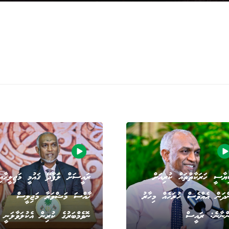
ާސީ ހަރަކާތްތައް ކުރިއަށް
ރައީސަށް ލަފާދޭ ޤައުމީ މަޖިލީހާއި
ްދަން އެއްވެސް ހުރަހެއް މިހާރު
ޚާއްސަ މަޝްވަރާ މަޖިލީސް
ްނާނެ: ރައީސް
ނޮވެމްބަރުގެ ކުރިން އެކުލަވާލަނީ