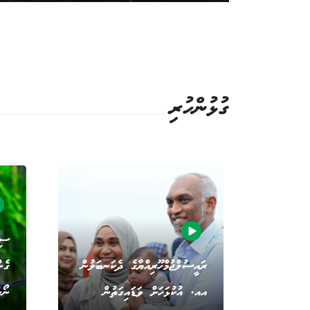
ގުޅުންހުރި
ސިޔ
ރައީސުލްޖުމްހޫރިއްޔާގެ ދެކަނބަލުން
ގެނ
އއ. އުކުޅަހަށް ވަޑައިގަތުން
ނޯނ