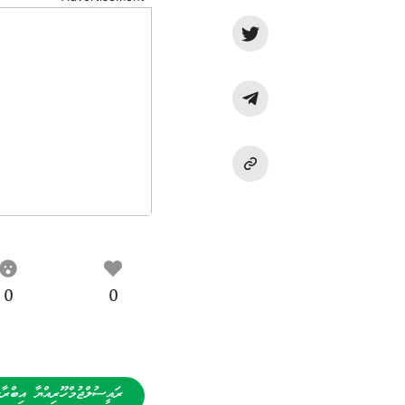
0
0
ރައީސުލްޖުމްހޫރިއްޔާ އިބްރާ