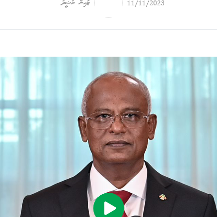
ޒައިން ރަޝީދު
11/11/2023