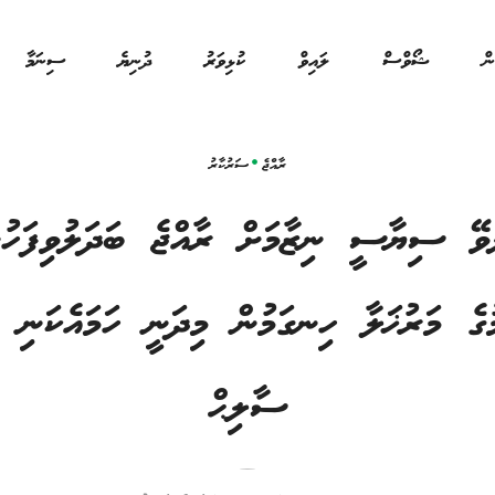
ން
ޝޯވްސް
ލައިވް
ކުޅިވަރު
ދުނިޔެ
ސިނަމާ
ރާއްޖެ
ސަރުކާރު
ވޭ ސިޔާސީ ނިޒާމަށް ރާއްޖެ ބަދަލުވިފަހުން
ުގެ މަރުޚަލާ ހިނގަމުން މިދަނީ ހަމައެކަނި
ސާލިޙް