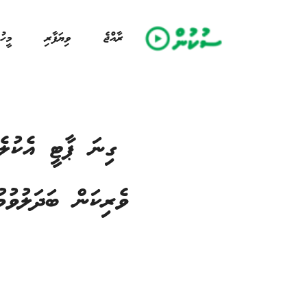
ރާއްޖެ
ވިޔަފާރި
މީހު
ގިނަ ޕާޓީ އެކުލެ
ވެރިކަން ބަދަލުވުމ