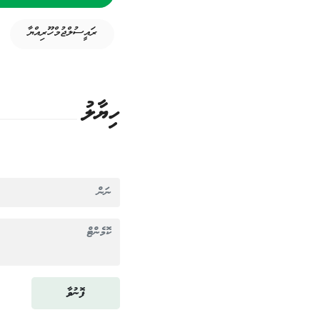
ރައީސުލްޖުމްހޫރިއްޔާ
ހިޔާލު
ފޮނުވާ