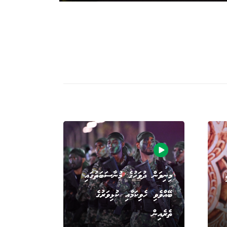
މިނިވަން ދުވަހުގެ މުނާސަބަތުގައި
ބޭއްވެވި ހެވިކަމާއި ކުޅިވަރުގެ
ތެރެއިން