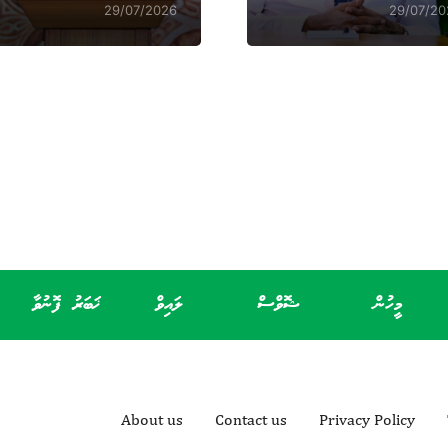
29/07/2026
29/07/20
މީހުން
ޝޮވްސް
ލައިވް
ޚަބަރު ފޮނުވާ
About us
Contact us
Privacy Policy