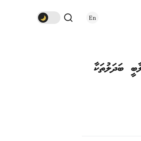
En
ބީ ބަދަލުތަކާ