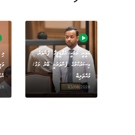
އަމީނީ މަގަކީ އެމްޑީޕީގެ ފެންވަރު،
މި 
މިސަރުކާރުގެ ފެންވަރަކީ ބޭރު މަގު:
ވަޒ
މުއްތަލިބް
ނުހ
26
03/08/2026