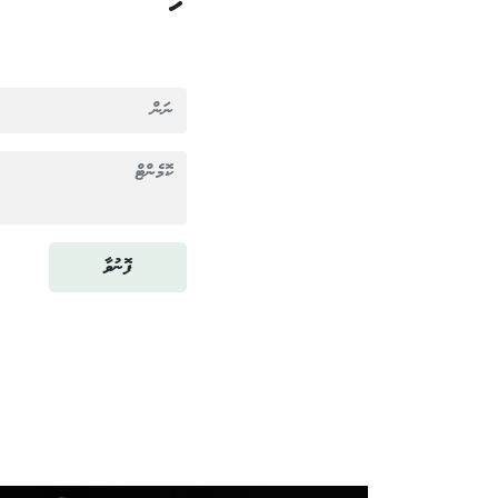
ފޮނުވާ