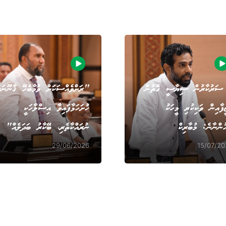
ސަރުކާރުން ސިޔާސީ ގޮތުން
"ރަށްވެއްސަކަށް ވުމާބެހޭ ޤާނޫނަށ
ީފާއިން ވަކިކުރި މީހަކު
ހުށަހަޅާފައިވާ އިސްލާހަކީ
ުންނާނެ: މުބާރިކް
ނުރައްކާތެރި، ބޭކާރު ބަދަލެއް"
29/06/2026
15/07/20