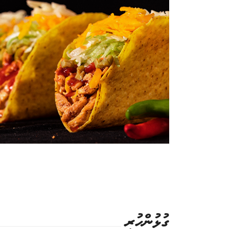
ގުޅުންހުރި