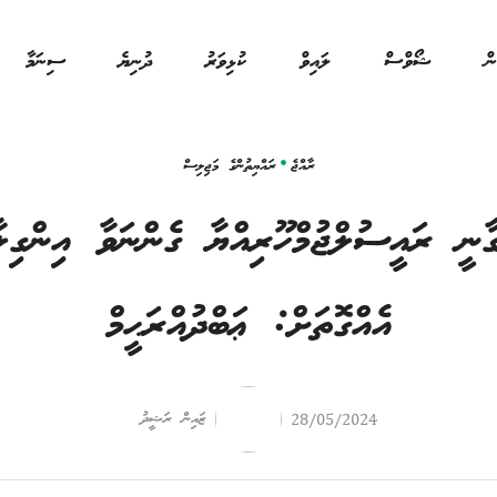
ން
ޝޯވްސް
ލައިވް
ކުޅިވަރު
ދުނިޔެ
ސިނަމާ
ރާއްޖެ
ރައްޔިތުންގެ މަޖިލިސް
ނީ ރައީސުލްޖުމްހޫރިއްޔާ ގެންނަވާ އިންގިލާ
އެއްގޮތަށް: ޢަބްދުއްރަޙީމް
ޒައިން ރަޝީދު
28/05/2024