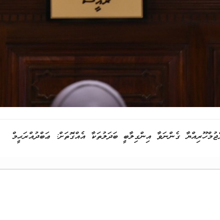
މްހޫރިއްޔާ ގެންނަވާ އިންގިލާބީ ބަދަލުތަކާ އެއްގޮތަށް: ޢަބްދުއްރަޙީމް