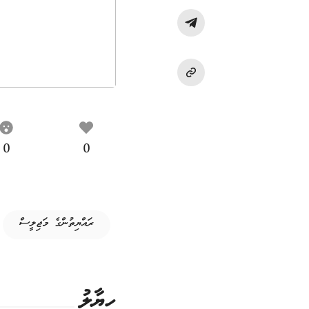
0
0
ރައްޔިތުންގެ މަޖިލީސް
ހިޔާލު