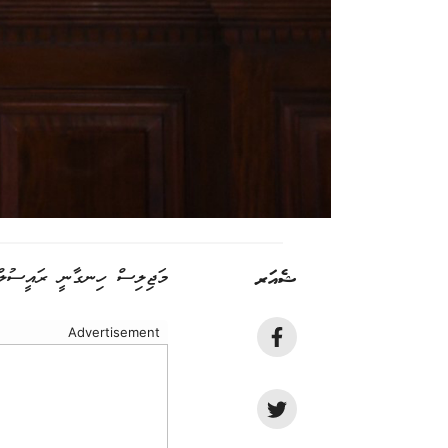
ޝެއަރ
މަޖިލިސް ހިނގާނީ ރައީސުލްޖު
Advertisement