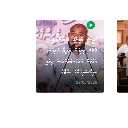
ރައީސް ޔާމީންގެ އެކައުންޓުގައި
ް
400 މިލިއަން ރުފިޔާ ހުރިކަން
އެގުމުން އަޅުގަނޑުމެންވެސް ދިޔައީ
ސިއްސައިގެން: ސުޖާޢު
22/06/2026