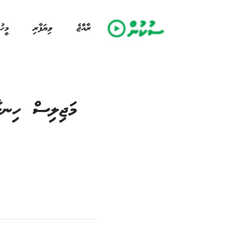
ރާއްޖެ
ވިޔަފާރި
މީހު
މަޖިލިސް ހިނގާ