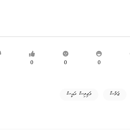
0
0
0
ޖަލްސާ
މަޖިލިސް ރައީސް