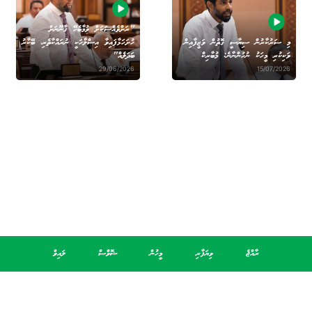
"ރަށްވެއްސަކަށް ވުމާބެހޭ ޤާނޫނަށް
މި ސަރުކާރުން ސިޔާސީ ގޮތުން ވަޒީފާއިން
ހުށަހަޅާފައިވާ އިސްލާހަކީ ނުރައްކާތެރި، ބޭކާރު
ވަކިކުރި މީހަކު ނުހުންނާނެ: މުބާރިކް
ބަދަލެއް"
29/06/2026
15/07/2026
ރާއްޖެ
ވިޔަފާރި
މީހުން
ޝޮވްސް
ލައިވް