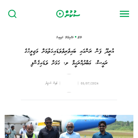
ރާއްޖެ
ރައްޔިތުންގެ މަޖިލިސް
އުރީދޫ ފަން ރަންގައި ބައިވެރިވެވަޑައިގަތުމަށް މަޖިލީހުގެ
ރައީސް، ޢަބްދުއްރަޙީމް ލ. ގަަމަށް ވަޑައިގެންފި
ޒައިން ރަޝީދު
05/07/2024