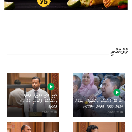
ގުޅުންހުރި
އަމީނީ މަގަކީ އެމްޑީޕީގެ ފެންވަރު،
ލިބޭ ބޮޑު މުސާރައާއި އިނާޔަތްތަކުގެ އިތުރުން
މިސަރުކާރުގެ ފެންވަރަކީ ބޭރު މަގު:
ކެއުމަށް ދުވާލަކު ބޮލަކަށް -/270ރ.
މުއްތަލިބް
03/08/2026
06/08/2026