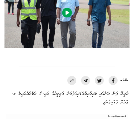
ޝެއަރ
އުރީދޫ ފަން ރަންގައި ބައިވެރިވެވަޑައިގަތުމަށް މަޖިލީހުގެ ރައީސް، ޢަބްދުއްރަޙީމް ލ.
ގަަމަށް ވަޑައިގެންފި
Advertisement