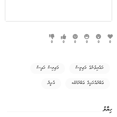
0
0
0
0
0
0
ރައްޔިތުންގެ މަޖިލީސް
މަޖިލިސް ރައީސް
ޢަބްދުއްރަޙީމް ޢަބްދުالله
އުރީދު
ހިޔާލު