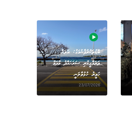
ބޮޑުތަކުރުފާނުމަގު: އަލަށް
ތަރައްގީކުރި ސަރަހައްދު މާދަމާ
ހަވީރު ހުޅުވާލަނީ
23/07/2026