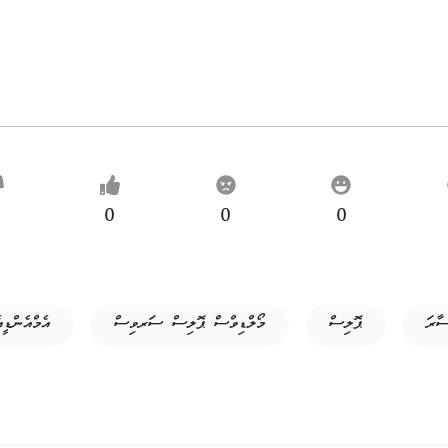
0
0
0
ސާރަ
ޕޮލިސް
މޯލްޑިވްސް ޕޮލިސް ސަރވިސް
އެމްއެންޑީއ