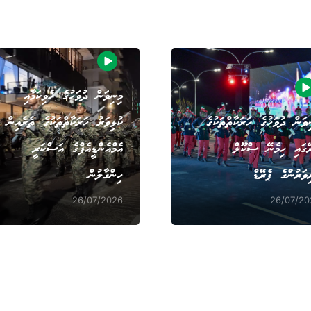
މިނިވަން ދުވަހުގެ ހެވިކަމާއި
ިވަން ދުވަހުގެ ހަރަކާތްތަކުގެ
ކުޅިވަރު ހަރަކާތްތަކުގެ ތެރެއިން
ޭގައި ހިމެނޭ ސްކޫލް
އެމްއެންޑީއެފްގެ އަސްކަރީ
ިވަރުނުްގެ ޕެރޭޑް
ހިންގާލުން
26/07/2026
26/07/20