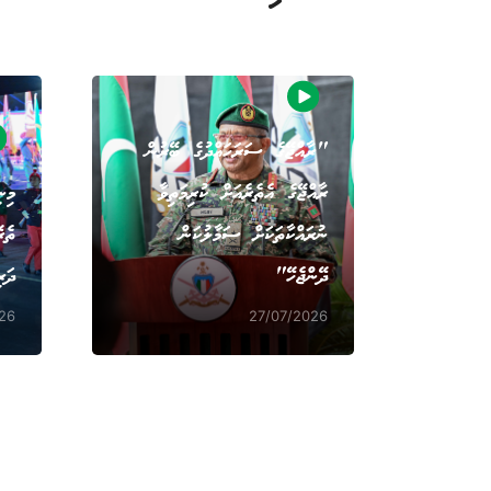
"ރާއްޖޭގެ ސަރަހައްދުގެ ބޭރުން
ރާއްޖޭގެ އެތެރެއަށް ކުރިމަތިވާ
މިނ
ނުރައްކާތަކަށް ސަމާލުކަން
ތެރ
ދޭންޖެހޭ"
ދަރ
26
27/07/2026