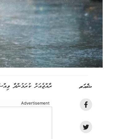
ޝެއަރ
ރާއްޖެއަށް ކުރަމުންދާ ވިއްސ
Advertisement