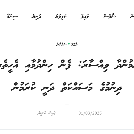
ން
ޝޯވްސް
ލައިވް
ކުޅިވަރު
ދުނިޔެ
ސިނަމާ
ރާއްޖެ
ސަރުކާރު
މުންދާ ވިއްސާރަ: ފެން ހިންދުމާއި އެހީތެރ
ދިނުމުގެ މަސައްކަތް ދަނީ ކުރަމުން
ޒައިން ރަޝީދު
01/03/2025