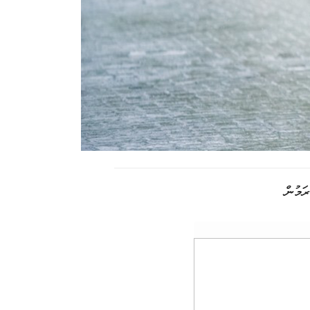
ަމުން