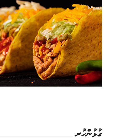
ގުޅުންހުރި