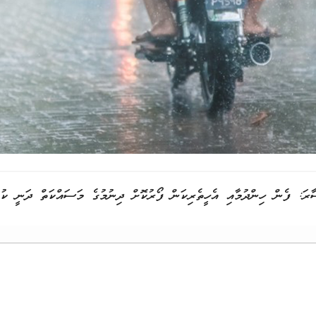
ާރަ: ފެން ހިންދުމާއި އެހީތެރިކަން ފޯރުކޮށް ދިނުމުގެ މަސައްކަތް ދަނީ ކުރ