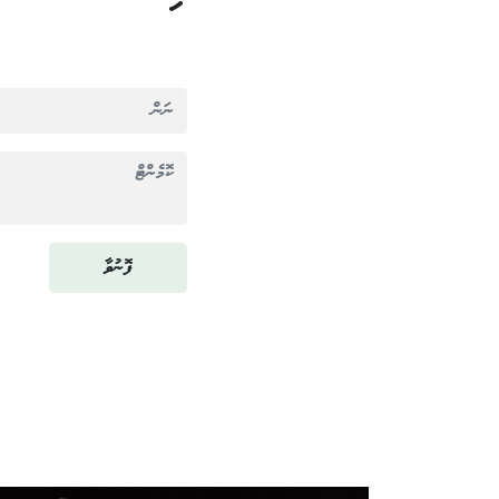
ފޮނުވާ