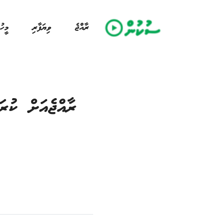
ރާއްޖެ
ވިޔަފާރި
މީހު
ރާއްޖެއަށް ކުރަ