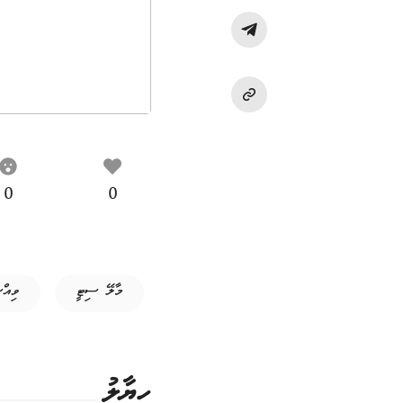
0
0
މާލޭ ސިޓީ
ވިއް
ހިޔާލު