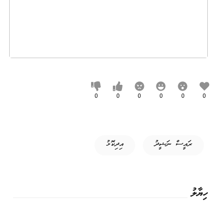
0
0
0
0
0
0
ރައީސް ނަޝީދު
އިދިކޮޅު
ހިޔާލު