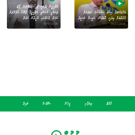
އެމްޑީޕީން ބުނަނީ މި ސަރުކާރުން ޕޯޓު
މަގުމައްޗަށް ނިކުމެ، ސަރުކާރު ހަމަމަގަށް
ތަރައްގީ ކުރަންވީ އެމްޑީޕީގެ ޕްލޭނާ އެއްގޮތަށް
އެޅުވުމަށް މިދަނީ ރާވަމުން: ރައީސް ނަޝީދު
ކަމަށް، އެކަމުގައި އެހީވާނެ ކަމަށް
29/07/2026
29/07/2026
ރާއްޖެ
ވިޔަފާރި
މީހުން
ޝޮވްސް
ލައިވް