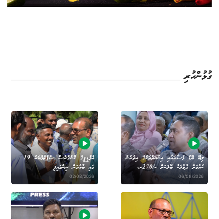
ގުޅުންހުރި
ލިބޭ ބޮޑު މުސާރައާއި އިނާޔަތްތަކުގެ އިތުރުން
އެމްޑީޕީގެ ކޮންގްރެސް ސެޕްޓެމްބަރު 19
ކެއުމަށް ދުވާލަކު ބޮލަކަށް -/270ރ.
ގައި ބާއްވަން ނިންމައިފި
02/08/2026
06/08/2026