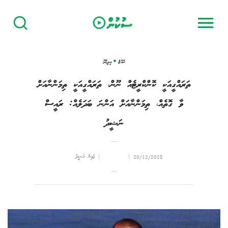
ރާއްޖެ
އިދިކޮޅު
ތަރައްގީއަކީ ކޮންކްރީޓެއް ނޫން، ތަރައްގީއަކީ ތިމަންނާއަށް
ވާ ގޮތެއް، ތިމަންނާއަށް އަންނަ ބަދަލެއް: ރައީސް
ނަޝީދު
ޒައިން ރަޝީދު
20/12/2025