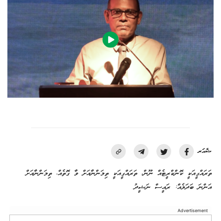
ޝެއަރ
ތަރައްގީއަކީ ކޮންކްރީޓެއް ނޫން، ތަރައްގީއަކީ ތިމަންނާއަށް ވާ ގޮތެއް، ތިމަންނާއަށް
އަންނަ ބަދަލެއް: ރައީސް ނަޝީދު
Advertisement