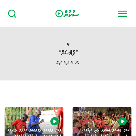
ޓެގް
”
ފުޓްސަލް
“
‏ޖުމްލަ
13
އައިޓަމް ހޯދިއްޖެ
ސާފް ފުޓްސަލް މުބާރާތުގެ ތަށި ކާމިޔާބުކުރި
މަންދޫ ޒުވާނުންގެ ދައުވަތަކަށް އެރަށަށް ވަޑައިގެން