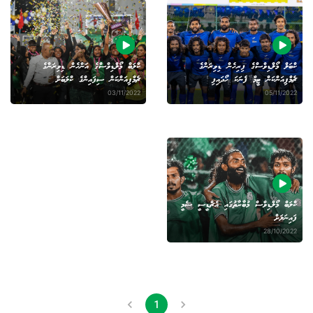
ކްބަލް މޯލްޑިވްސްގެ ފިރިހެން ޑިވިޜަންގެ
ކްލަބް މޯލްޑިވްސްގެ އަންހެން ޑިވިޜަންގެ
ޗެމްޕިއަންކަން ޓީމް ފެނަކަ ހޯދައިފި
ޗެމްޕިއަންކަން ސިފައިންގެ ކްލަބަށް
03/11/2022
05/11/2022
ކްލަބް މޯލްޑިވްސް މުބާރާތުގައި އެޗްޑީސީ ސެމީ
ފައިނަލަށް
28/10/2022
1