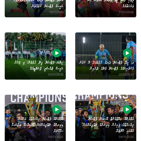
ދިވެހި ގައުމީ ޓީމު މާލެއަށް އައުމުން ހޫނު
އެރަށު ފުޓްސަލް ދަނޑު ހުޅުވައިދެއްވުމަށްފަހު
މަރުހަބާއެއް
ރައީސް ފުޓްސަލް ކުޅުއްވުން
15/11/2025
27/01/2026
ދ. މީދޫ ފުޓްސަލް ދަނޑު ހުޅުވުމަށް ރޭ ކުޅުނު
ހިންނަ ފުޓްސަލް ޕިޗް ހުޅުވުން: މި ފަހަރު
އެކުވެރިކަމުގެ ފުޓްސަލް މެޗްގެ ތެރެއިން
ރައީސް ޖެއްސެވީ ޕެނަލްޓީއެއް
30/01/2025
25/02/2025
އެމްއެންޔޫ ސްޓޫޑެންޓް ޔޫނިއަން ފުޓްސަލް
އެމްއެންޔޫ ފުޓްސަލް ފިއެސްޓާގެ އަންހެން
ފިއެސްޓާގެ ފިރިހެން ޑިވިޜަންގެ ޗެމްޕިއަންކަން
ޑިވިޜންގެ ޗެމްޕިއަންކަން މޯލްޑިވްސް ބިޒްނަސް
އެމްއައި ކޮލެޖަށް
ސްކޫލަށް
09/11/2024
09/11/2024