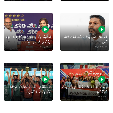
ފުޓްސަލްގެ ގައުމީ ޓީމަށް މުސާރަ ދެވޭނެ ގޮތެއް
އެސްޓީއޯ އިން މިފަހަރު ކްލަބް މޯލްޑިވްސް ކަޕަށް
ހޯދަނީ
ނިކުންނަނީ 5 ތަރި ހަމަކުރަން
12/07/2023
14/05/2024
މިނިވަން ކަޕް ފުޓްސަލް މުބާރާތް މަޖިލީހުގެ ޓީމުން
ރ. އަތޮޅުގައި ފުޓްސަލް މެޗަށްފަހު ހަމަނުޖެހުން،
ކާމިޔާބުކޮށްފި
12 މީހަކަށް ފަރުވާދެނީ
13/11/2022
10/12/2022