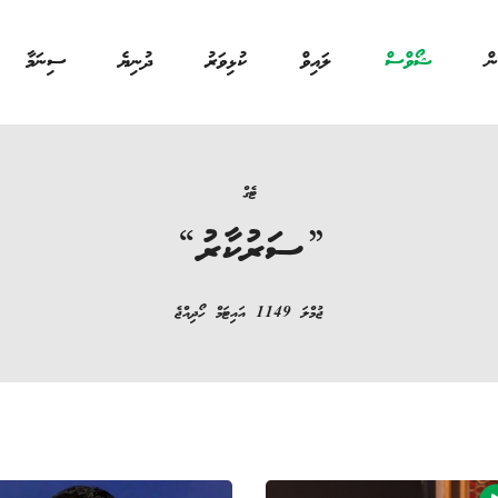
ން
ޝޯވްސް
ލައިވް
ކުޅިވަރު
ދުނިޔެ
ސިނަމާ
ޓެގް
”
ސަރުކާރު
“
‏ޖުމްލަ
1149
އައިޓަމް ހޯދިއްޖެ