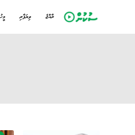
ރާއްޖެ
ވިޔަފާރި
މީހު