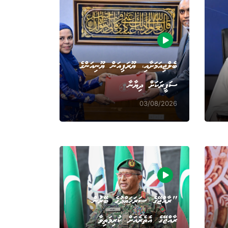
ބެލްޖިއަމަށާއި، ޔޫރަޕިއަން ޔޫނިއަންގެ
ސަފީރަކަށް ދިޔާނާ
03/08/2026
"ރާއްޖޭގެ ސަރަހައްދުގެ ބޭރުން
ރާއްޖޭގެ އެތެރެއަށް ކުރިމަތިވާ