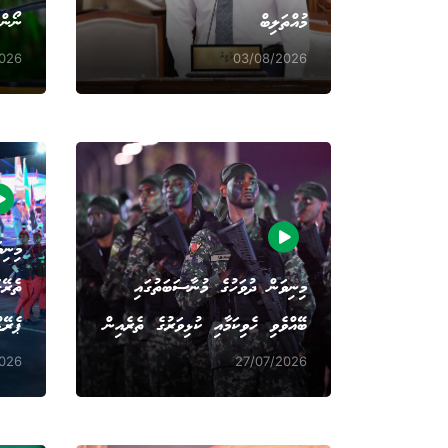
މުއްތަލިބް
ނޯން
2026
03/08/2026
މިނިވ
މިނިވަން ދުވަހުގެ މުނާސަބަތުގައި
ތެރޭގ
ބޭއްވެވި ހެވިކަމާއި ކުޅިވަރުގެ ތެރެއިން
ޕެރޭޑ
2026
27/07/2026