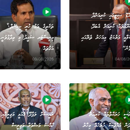
ްޑޫ ސިޓީގައި ކުރިއަށްދާ
ޫޢުތައް ކުރިއަށް އެބަދޭ،
ތަކެތީގެ އަގު ހުރީ ކިހިނެތް؟
ާމީ މަރުކަޒު މިއަހަރު ތެރޭގައި
މިނިސްޓަރ ސަޢީދު މި ވިދާޅުވަނީ
ޭނެ"
އަގުތައް
03/08/2026
04/08/2
ސީ ހަރަކާތްތައް ކުރިއަށް
ރައީސަށް ލަފާދޭ ޤައުމީ މަޖިލީހާއި
ދަން އެއްވެސް ހުރަހެއް މިހާރު
ޚާއްސަ މަޝްވަރާ މަޖިލީސް