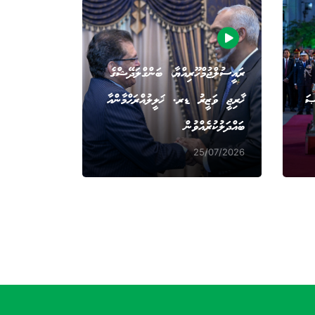
ރައީސުލްޖުމްހޫރިއްޔާ، ބަންގްލަދޭޝްގެ
ޞަ
ޚާރިޖީ ވަޒީރު ޑރ. ޚަލީލުއްރަޙްމާންއާ
ބައްދަލުކުރެއްވުން
25/07/2026