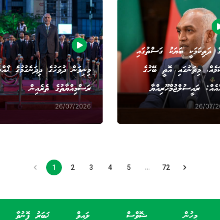
ެ ދަތިކަމަކީ ބަޔަކު ގަސްތުގައި
ަމެއް، މިތަނުގައި އޮތީ ބޭހުގެ
މިނިވަން ދުވަހުގެ ދިދަނެގުމުގެ ޚާއް
ާއެއް: ރައީސުލްޖުމްހޫރިއްޔާ
ރަސްމިއްޔާތުގެ ތެރެއިން
26/07/2026
26/07/
…
1
2
3
4
5
72
މީހުން
ޝޮވްސް
ލައިވް
ޚަބަރު ފޮނުވާ