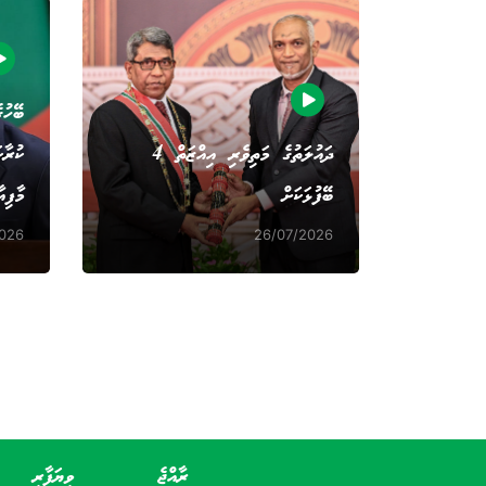
ބޭހުގ
ދައުލަތުގެ މަތިވެރި އިއްޒަތް 4
ކުރާކ
ބޭފުޅަކަށް
މާފިއ
2026
26/07/2026
ރާއްޖެ
ވިޔަފާރި