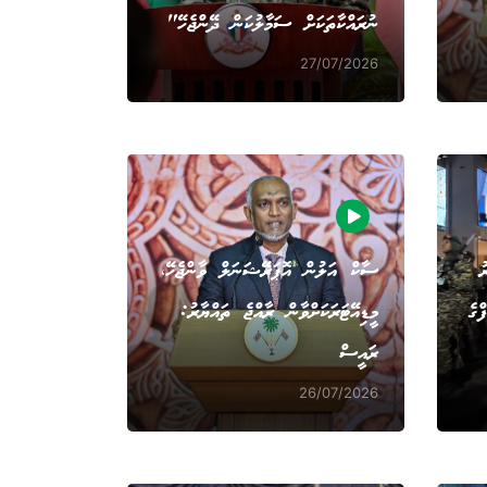
ނުރައްކާތަކަށް ސަމާލުކަން ދޭންޖެހޭ"
27/07/2026
ު
ސާކް އަލުން އޮޕަރޭޝަނަލް ވާންޖެހޭ،
ްގެ
މީޑިއޭޓަރަކަށްވާން ރާއްޖެ ތައްޔާރު:
ރައީސް
26/07/2026