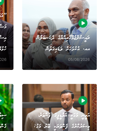
"އައ
މަޝްރ
ރައީސުލްޖުމްހޫރިއްޔާގެ ދެކަނބަލުން
އިސްލ
އއ. އުކުޅަހަށް ވަޑައިގަތުން
ހުޅުވ
026
05/08/2026
އަމީނީ މަގަކީ އެމްޑީޕީގެ ފެންވަރު،
ސިޔާ
މިސަރުކާރުގެ ފެންވަރަކީ ބޭރު މަގު:
ގެން