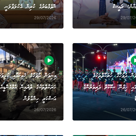
ނާނެ: ރައީސް
ނޮވެމްބަރުގެ ކުރިން އެކުލަވާލަނީ
29/07/2026
29/07/
ަން ދުވަހުގެ ހަރަކާތްތަކުގެ
މިނިވަން ދުވަހުގެ ހެވިކަމާއި ކުޅިވަރ
ައި ހިމެނޭ ސްކޫލް ދަރިވަރުނުްގެ
ހަރަކާތްތަކުގެ ތެރެއިން އެމްއެންޑީއެފ
ް
އަސްކަރީ ހިންގާލުން
26/07/2026
26/07/