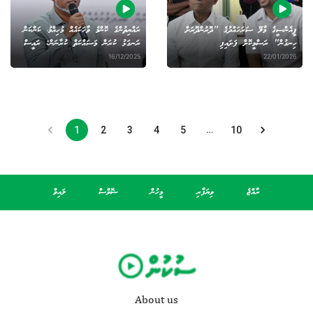
ޕީއެންސީގެ މާލޭ ސަރަހައްދުގެ "ދޮރުންދޮރަށް
ރައްޔިތުންގެ ކޮންމެ ވާހަކައެއް މުހިއްމު، ކަންކަން
ހިނގުން" ރަސްމީކޮށް ފަށައިފި
ރަނގަޅު ކުރަން މަސައްކަތް ކުރާނަން: ރައީސް
16/12/2025
22/01/2026
…
1
2
3
4
5
10
ރާއްޖެ
ވިޔަފާރި
މީހުން
ޝޮވްސް
ލައިވް
About us