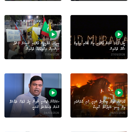
ޢީދު ފާހަގަ ކުރަން މާލޭގައި މިރޭ ބޭއްވި މިއުޒިކް
އިދިކޮޅު އެމްޑީޕީން މާލޭގައި ކުރިއަށް ގެންދާ
ޝޯގެ ތެރެއިން
ސިލްސިލާ އިހުތިޖާޖުގެ ތެރެއިން
17/04/2026
27/05/2026
މާފަންނު ޠައިބާ މިސްކިތް ކައިރީ ހުރި ގުދަނުގައި
ސަރުކާރު ޓެކްސީ ލައިން ޢީދު ދުވަހު ތައާރަފް
މިރޭ ހިނގި އަލިފާނުގެ ހާދިސާ
ކުރަން މަސައްކަތް ކުރަނީ
04/03/2026
19/03/2026