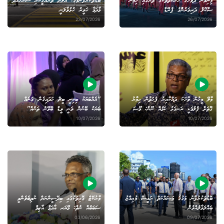
މިނިވަން ދުވަހުގެ ހަރަކާތްތަކުގެ ތެރޭގައި ހިމެނޭ
ބޮޑުތަކުރުފާނުމަގު: އަލަށް ތަރައްގީކުރި ސަރަހައްދު
ސްކޫލް ދަރިވަރުނުްގެ ޕެރޭޑް
މާދަމާ ހަވީރު ހުޅުވާލަނީ
23/07/2026
26/07/2026
މާލޭ މީހުން ވާހަކަ ދައްކާއިރު ފަހަތުން ހިމާރު
"އެއްބަޔަކު ބިކިނީ ބީޗް ހަދައިގެން، އަނެއް
ގޮތަށް ފެލުމަކީ ރަނގަޅު ކަމެއް ނޫން: މޫސަ
ބަޔަކު ބޭނުން ވަނީ ވީޑް ބޮވޭނެ ތަނެއް"
10/07/2026
10/07/2026
ބޮޑުތަކުރުފާނު މަގުގެ މަސައްކަތް ރައީސް މުޢިއްޒު
މާރުކޭޓް ގޮޅިތަކުގައި ބިދޭސީންނަށް ނުތިބެވެންވީ
ބައްލަވާލެއްވުން
ސަބަބެއް ނެތް: މޭޔަރ އާދަމް އާޒިމް
03/06/2026
09/07/2026