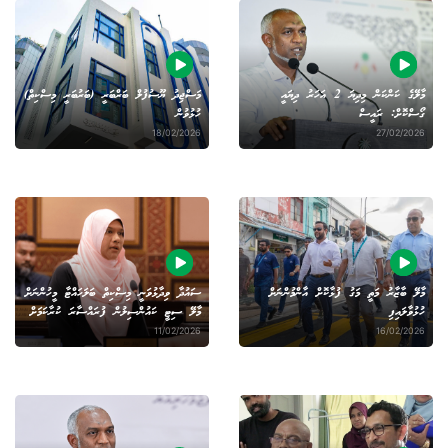
މާލޭގެ ކަންކަން މިދިޔަ 2 އަހަރު ދިޔައީ
މަސްޖިދު ޔޫސުފުލް ބަރްބަރީ (ބަރުބަރީ މިސްކިތް)
ގޯސްކޮށް: ރައީސް
ހުޅުވުން
18/02/2026
27/02/2026
މާލޭ ބާޒާރު މަތީ މަގު ފުޅާކޮށް އާންމުންނަށް
ސައުދާ ވިދާޅުވަނީ މިސްކިތް ބަލަހައްޓާ މީހުންނަށް
ހުޅުވާލައިފި
މާލޭ ސިޓީ ކައުންސިލުން ފުރައްސާރަ ކުރާކަމަށް
11/02/2026
16/02/2026