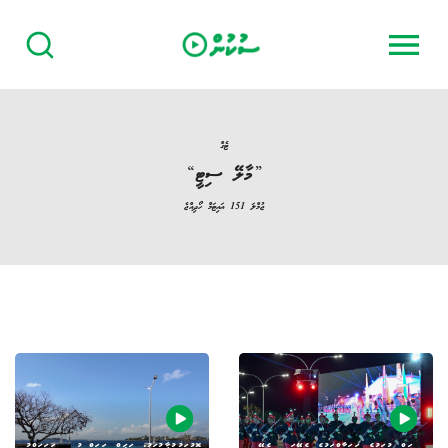
ޓެގް
”
މާލޭ ސިޓީ
“
‏ޖުމްލަ
151
އައިޓަމް ހޯދިއްޖެ