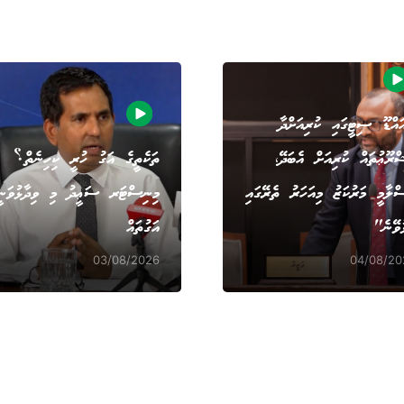
އްޑޫ ސިޓީގައި ކުރިއަށްދާ
ްރޫޢުތައް ކުރިއަށް އެބަދޭ،
ތަކެތީގެ އަގު ހުރީ ކިހިނެތް؟
ްލާމީ މަރުކަޒު މިއަހަރު ތެރޭގައި
މިނިސްޓަރ ސަޢީދު މި ވިދާޅުވަނީ
ުވޭނެ"
އަގުތައް
03/08/2026
04/08/20