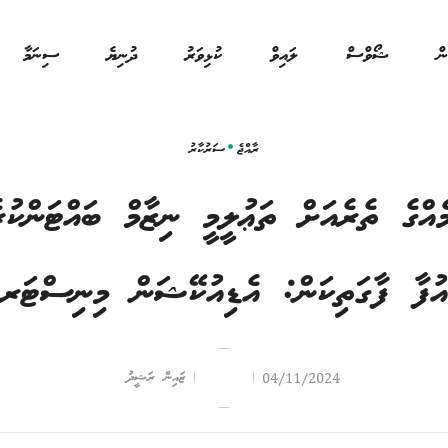
ން
ޝޯވްސް
ލައިވް
ކުޅިވަރު
ދުނިޔެ
ސިނަމާ
ރާއްޖެ
ސަރުކާރު
މެއްގެ ތެރެއަށް ތަޢުލީމީ ނިޒާމް ބައްޓަންކުރ
އުފާ ފާގަތިކަން: އެޑިއުކޭޝަން މިނިސްޓަރ
ޒައިން ރަޝީދު
04/11/2024