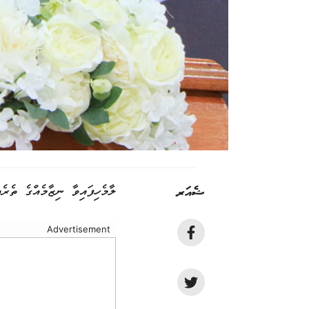
ޝެއަރ
ލާމެހިފައިވާ ނިޒާމެއްގެ ތެރ
Advertisement