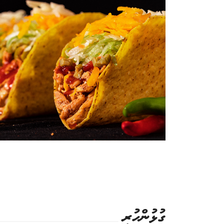
ގުޅުންހުރި