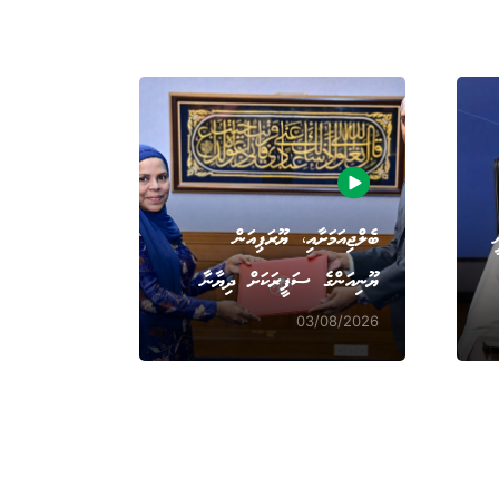
ބެލްޖިއަމަށާއި، ޔޫރަޕިއަން
ޔޫނިއަންގެ ސަފީރަކަށް ދިޔާނާ
03/08/2026