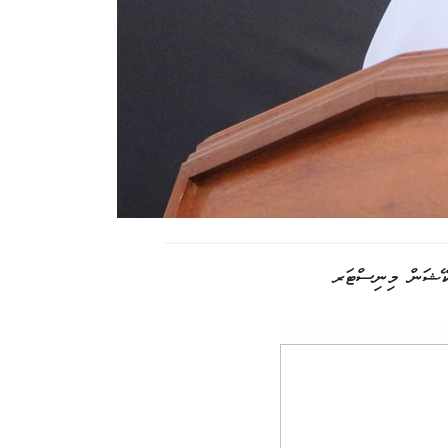
އުކޭޝަން މިނިސްޓަރ