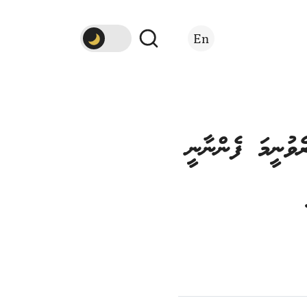
En
ެވުނީމަ ފެންނާނީ