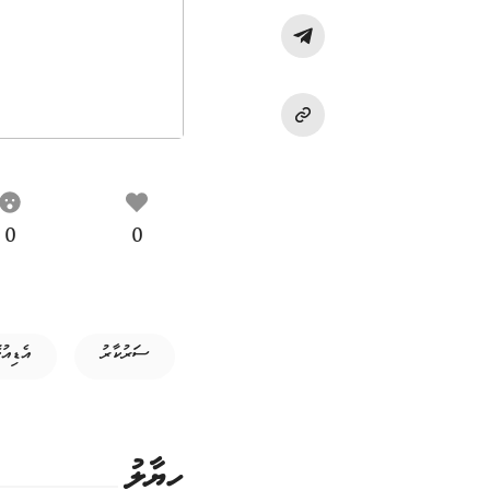
0
0
ސަރުކާރު
އެޑިއު
ހިޔާލު