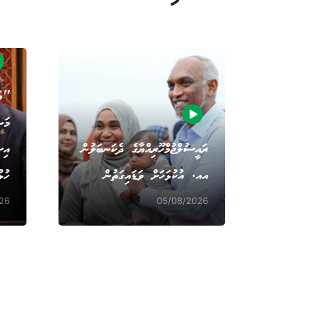
"އަ
މަޝ
ރައީސުލްޖުމްހޫރިއްޔާގެ ދެކަނބަލުން
އިސ
އއ. އުކުޅަހަށް ވަޑައިގަތުން
ހުޅ
26
05/08/2026