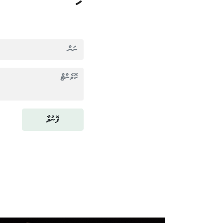
ފޮނުވާ