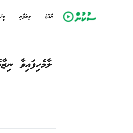
ރާއްޖެ
ވިޔަފާރި
މީހު
ލާމެހިފައިވާ ނިޒާ