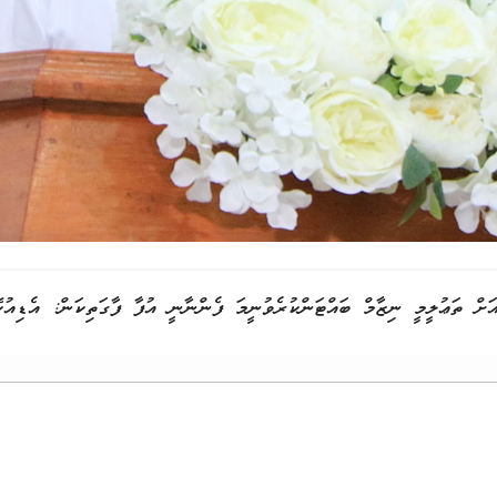
ެއަށް ތަޢުލީމީ ނިޒާމް ބައްޓަންކުރެވުނީމަ ފެންނާނީ އުފާ ފާގަތިކަން: އެޑި