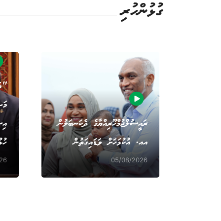
ގުޅުންހުރި
"އަ
މަޝ
ރައީސުލްޖުމްހޫރިއްޔާގެ ދެކަނބަލުން
އިސ
އއ. އުކުޅަހަށް ވަޑައިގަތުން
ހުޅ
26
05/08/2026