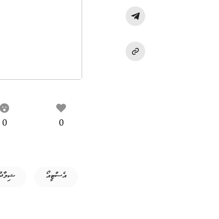
0
0
އެސްޓީއޯ
ޝިމާދު