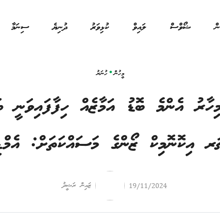
ން
ޝޯވްސް
ލައިވް
ކުޅިވަރު
ދުނިޔެ
ސިނަމާ
މީހުން
ހުނަރު
ހާރު އެންމެ ބޮޑު އަމާޒެއް ހިފާފައިވަނީ ބ
ޗަރ އިކޮނޮމިކް ޒޯންގެ މަސައްކަތަށް: އެމް
ޒައިން ރަޝީދު
19/11/2024