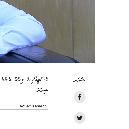
ޝެއަރ
އެސްޓީއޯއިން މިހާރު އެންމެ 
ޝިމާދު
Advertisement