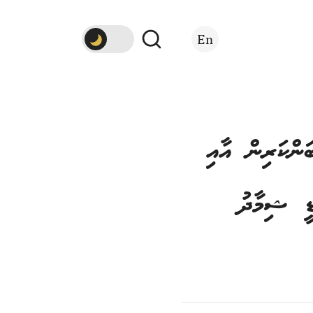
En
ަންކަރިން އާއި
ޑީ ޝިމާދު