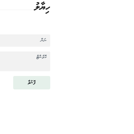
ހިޔާލު
ފޮނުވާ