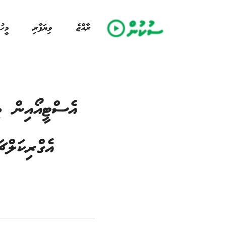
ރާއްޖެ
ވިޔަފާރި
މީހު
އެސްޓީއޯއިން މި
އެގްރިކަލް