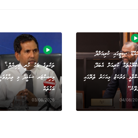
އްޑޫ ސިޓީގައި ކުރިއަށްދާ
ްރޫޢުތައް ކުރިއަށް އެބަދޭ،
ތަކެތީގެ އަގު ހުރީ ކިހިނެތް؟
ްލާމީ މަރުކަޒު މިއަހަރު ތެރޭގައި
މިނިސްޓަރ ސަޢީދު މި ވިދާޅުވަނީ
ުވޭނެ"
އަގުތައް
03/08/2026
04/08/20