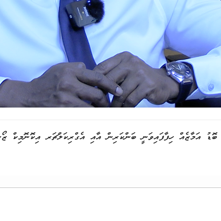
ބޮޑު އަމާޒެއް ހިފާފައިވަނީ ބަންކަރިން އާއި އެގްރިކަލްޗަރ އިކޮނޮމިކް ޒޯނ