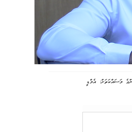
ްގެ މަސައްކަތަށް: އެމްޑީ