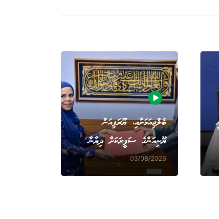
ބެލްޖިއަމަށާއި، ޔޫރަޕިއަން
ޔޫނިއަންގެ ސަފީރަކަށް ދިޔާނާ
03/08/2026