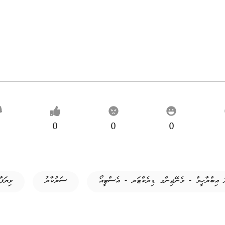
0
0
0
 އިބްރާހީމް - މެނޭޖިންގ ޑިރެކްޓަރ - އެސްޓީއޯ
ސަރުކާރު
ވިޔަފާ