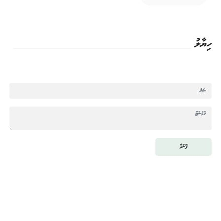
ހިޔާލު
ފޮނުވާ