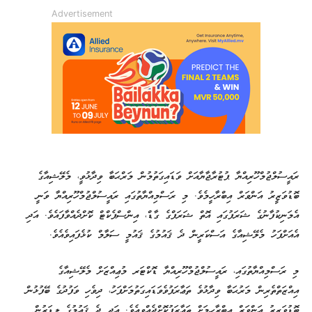
Advertisement
ރައީސުލްޖުމްހޫރިއްޔާ ޕުޓުރާޖާޔާއަށް ވަޑައިގަތުމުން މަރްޙަބާ ވިދާޅުވީ، މެލޭޝިއާގެ
ބޮޑުވަޒީރު އަންވަރް އިބްރާހީމެވެ. މި ރަސްމިއްޔާތުގައި ރައީސުލްޖުމްހޫރިއްޔާ ވަނީ
އެމަނިކުފާނުގެ ޝަރަފުގައި އޮތް ޝަރަފްގެ ގާޑް، އިންސްޕެކްޓް ކޮށްދެއްވާފައެވެ. އަދި
އެއަށްފަހު މެލޭޝިއާގެ އަސްކަރީން ދެ ޤައުމުގެ ޤައުމީ ސަލާމް ކުޅެފައިވެއެވެ.
މި ރަސްމިއްޔާތުގައި، ރައީސުލްޖުމްހޫރިއްޔާ ޑޮކްޓަރ މުޢިއްޒަށް މެލޭޝިއާގެ
އިއްޒަތްތެރިން މަރުޙަބާ ވިދާޅުވެ ތަޢާރަފުވެވަޑައިގަތުމަށްފަހު، ދިވެހި ވަފުދުގެ ބޭފުޅުން
ބޮޑުވަޒީރު އަންވަރް އިބްރާހީމަށް ތަޢާރަފުކޮށްދެއްވިއެވެ. އަދި ދެ ޤައުމުގެ ލީޑަރުން