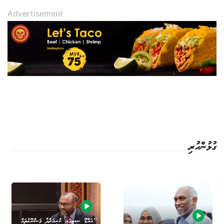
Advertisement
ގުޅުންހުރި
"އައްޑޫ ސިޓީގައި ކުރިއަށްދާ މަޝްރޫޢުތައް