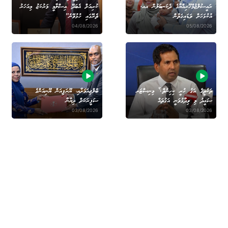
ރައީސުލްޖުމްހޫރިއްޔާގެ ދެކަނބަލުން އއ.
ކުރިއަށް އެބަދޭ، އިސްލާމީ މަރުކަޒު މިއަހަރު
އުކުޅަހަށް ވަޑައިގަތުން
ތެރޭގައި ހުޅުވޭނެ"
04/08/2026
05/08/2026
ތަކެތީގެ އަގު ހުރީ ކިހިނެތް؟ މިނިސްޓަރ
ބެލްޖިއަމަށާއި، ޔޫރަޕިއަން ޔޫނިއަންގެ
ސަޢީދު މި ވިދާޅުވަނީ އަގުތައް
ސަފީރަކަށް ދިޔާނާ
03/08/2026
03/08/2026