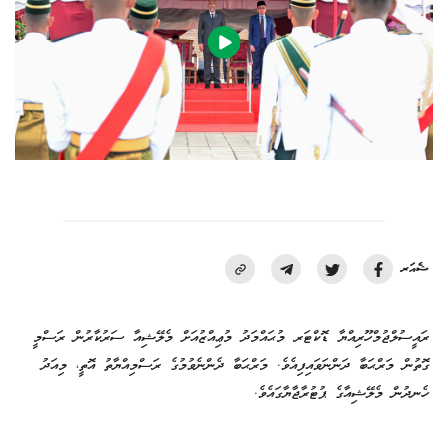
ޝެއަރ
ރައީސުލްޖުމްހޫރިއްޔާ ޑޮކްޓަރ މުޙައްމަދު މުޢިއްޒުއަށް މެލޭޝިއާ ސަރުކާރުން ރަސްމީ
ގޮތުން މަރްޙަބާ ދަންނަވައިފިއެވެ. މަރްޙަބާ ދެންނެވުމުގެ ރަސްމިއްޔާތު އޮތީ، މިއަދު
ހެނދުން މެލޭޝިއާގެ ޕުޓުރާޖާޔާގައެވެ.