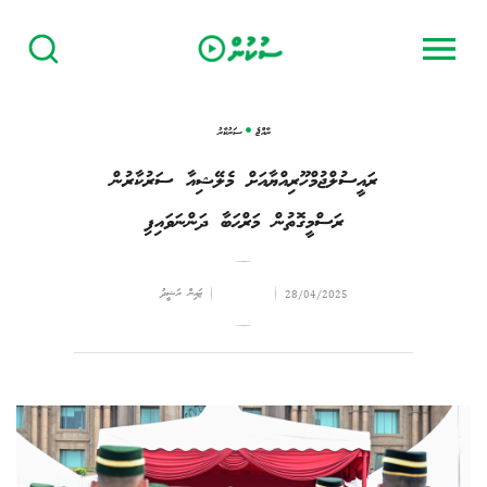
ރާއްޖެ
ސަރުކާރު
ރައީސުލްޖުމްހޫރިއްޔާއަށް މެލޭޝިއާ ސަރުކާރުން
ރަސްމީގޮތުން މަރްޙަބާ ދަންނަވައިފި
ޒައިން ރަޝީދު
28/04/2025