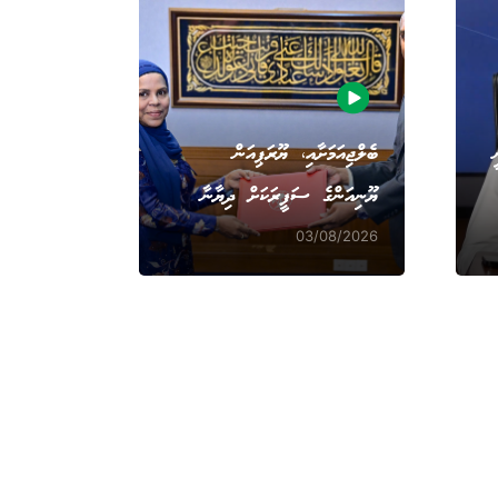
ބެލްޖިއަމަށާއި، ޔޫރަޕިއަން
ޔޫނިއަންގެ ސަފީރަކަށް ދިޔާނާ
03/08/2026