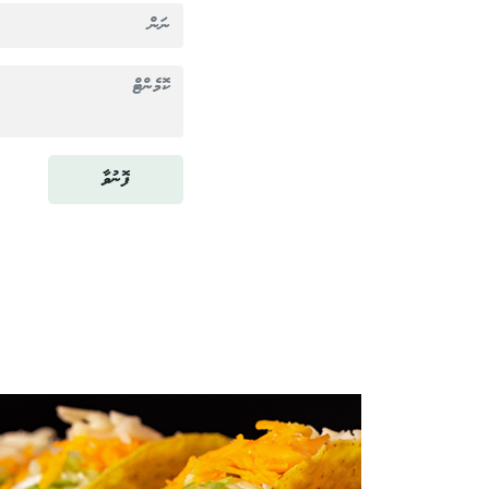
ފޮނުވާ