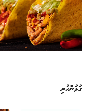
ގުޅުންހުރި