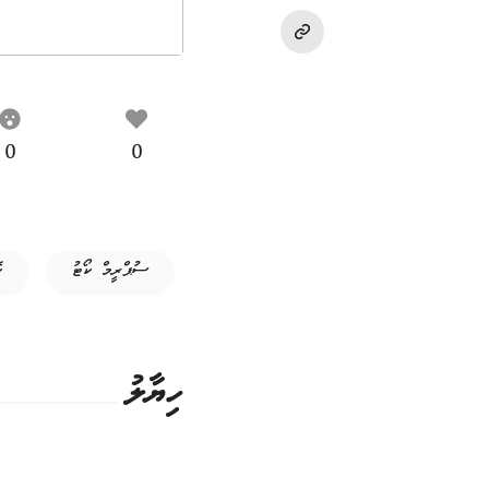
0
0
ސުޕްރީމް ކޯޓު
ކ
ހިޔާލު