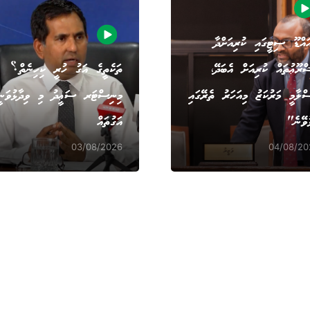
އްޑޫ ސިޓީގައި ކުރިއަށްދާ
ްރޫޢުތައް ކުރިއަށް އެބަދޭ،
ތަކެތީގެ އަގު ހުރީ ކިހިނެތް؟
ްލާމީ މަރުކަޒު މިއަހަރު ތެރޭގައި
މިނިސްޓަރ ސަޢީދު މި ވިދާޅުވަނީ
ުވޭނެ"
އަގުތައް
03/08/2026
04/08/20