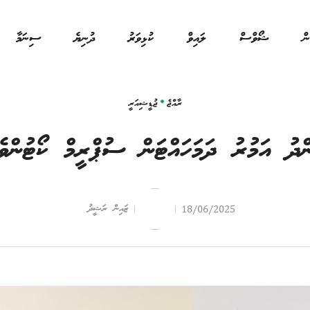
ން
ޝޯވްސް
ލައިވް
ކުޅިވަރު
ދުނިޔެ
ސިނަމާ
ރާއްޖެ
ޖުޑީޝިއަރީ
ދު އަމުރު ދަމަހައްޓަން ސުޕްރީމް ކޯޓުންވ
ޒައިން ރަޝީދު
18/06/2025