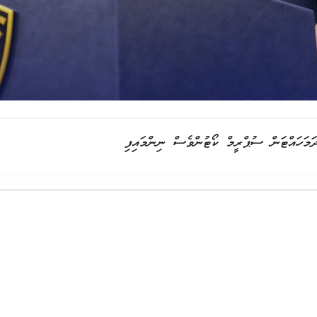
ަމަހައްޓަން ސުޕްރީމް ކޯޓުންވެސް ނިންމައިފި