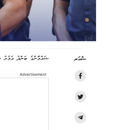
ޝެއަރ
ޝައްމާންގެ ބަންދު އަމުރު ދ
Advertisement