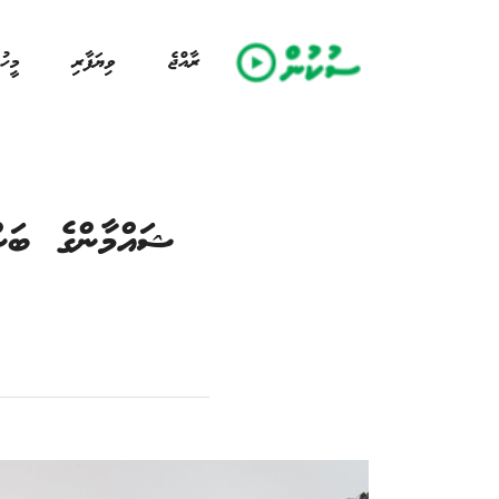
ރާއްޖެ
ވިޔަފާރި
މީހު
ޝައްމާންގެ ބަން