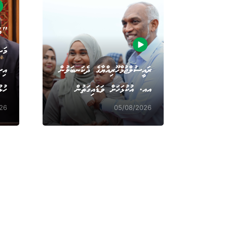
"އަ
މަޝ
ރައީސުލްޖުމްހޫރިއްޔާގެ ދެކަނބަލުން
އިސ
އއ. އުކުޅަހަށް ވަޑައިގަތުން
ހުޅ
26
05/08/2026