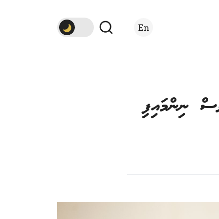
En
ެސް ނިންމައިފި