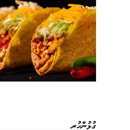
ގުޅުންހުރި