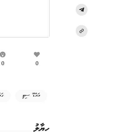
0
0
އައްޑޫ ސިޓީ
ގައ
ހިޔާލު