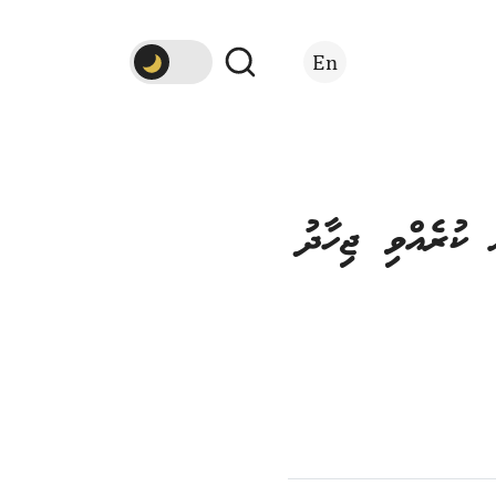
En
ު ކުރެއްވި ޖިހާދު