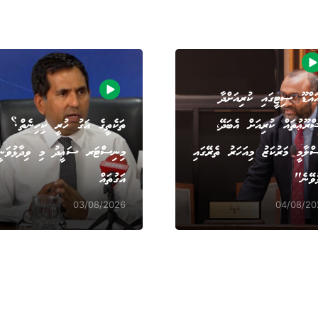
އްޑޫ ސިޓީގައި ކުރިއަށްދާ
ްރޫޢުތައް ކުރިއަށް އެބަދޭ،
ތަކެތީގެ އަގު ހުރީ ކިހިނެތް؟
ްލާމީ މަރުކަޒު މިއަހަރު ތެރޭގައި
މިނިސްޓަރ ސަޢީދު މި ވިދާޅުވަނީ
ުވޭނެ"
އަގުތައް
03/08/2026
04/08/20