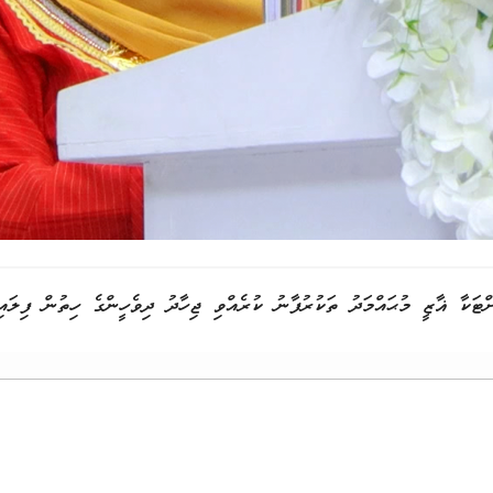
ށްޓަކާ ޣާޒީ މުޙައްމަދު ތަކުރުފާނު ކުރެއްވި ޖިހާދު ދިވެހީންގެ ހިތުން ފިލައ