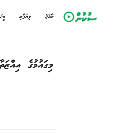
ރާއްޖެ
ވިޔަފާރި
މީހު
މިގައުމުގެ އިއްޒަތ