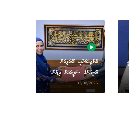
ބެލްޖިއަމަށާއި، ޔޫރަޕިއަން
ޔޫނިއަންގެ ސަފީރަކަށް ދިޔާނާ
03/08/2026