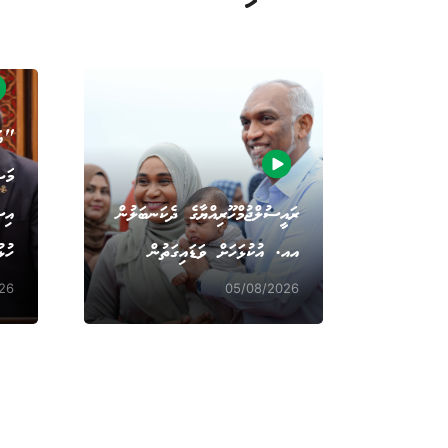
"އަ
މަޝ
ރައީސުލްޖުމްހޫރިއްޔާގެ ދެކަނބަލުން
އިސ
އއ. އުކުޅަހަށް ވަޑައިގަތުން
ހުޅ
26
05/08/2026