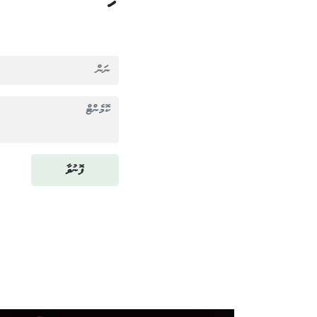
ފޮނުވާ