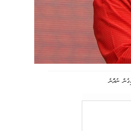
ިގެން ނުދާނެ