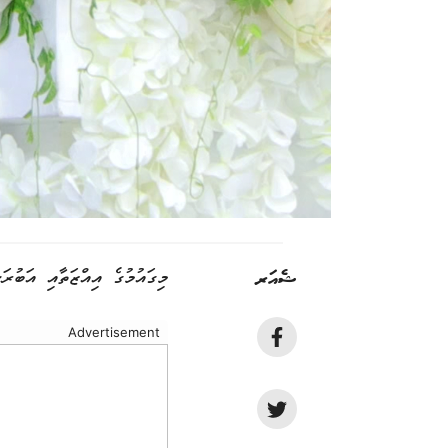
ޝެއަރ
މިގައުމުގެ އިއްޒަތާއި އަބުރަ
Advertisement