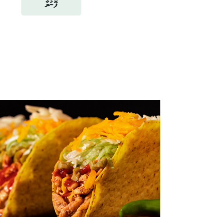
ފޮނުވާ