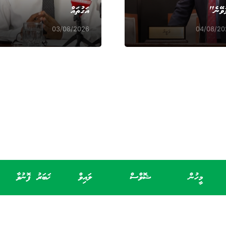
ުވޭނެ"
އަގުތައް
03/08/2026
04/08/20
މީހުން
ޝޮވްސް
ލައިވް
ޚަބަރު ފޮނުވާ