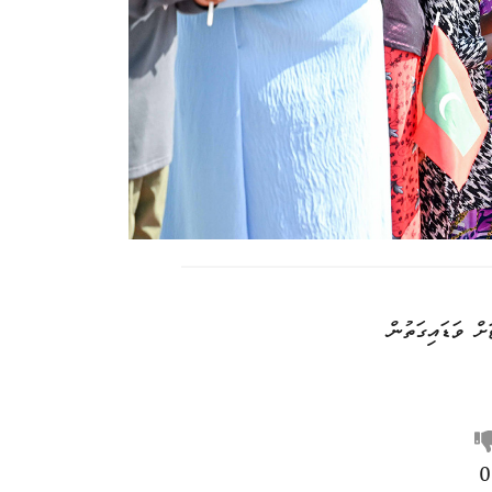
ށް ވަޑައިގަތުން
0