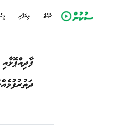
ރާއްޖެ
ވިޔަފާރި
މީހު
ފާދިއްޕޮޅާއ
ދަތުރުފުޅެއް