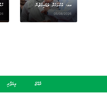
އއ. އުކުޅަހަށް ވަޑައިގަތުން
ހުޅ
26
05/08/2026
ރާއްޖެ
ވިޔަފާރި