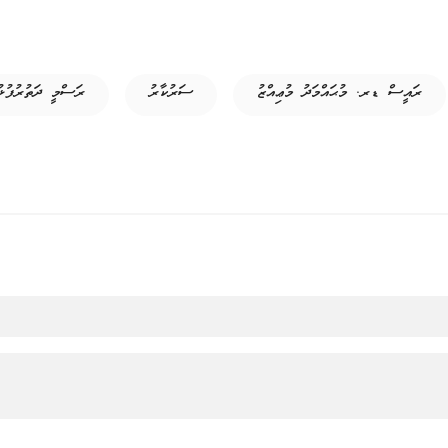
ރައީސް ޑރ. މުޙައްމަދު މުޢިއްޒު
ސަރުކާރު
ރަސްމީ ދަތުރުފުޅު