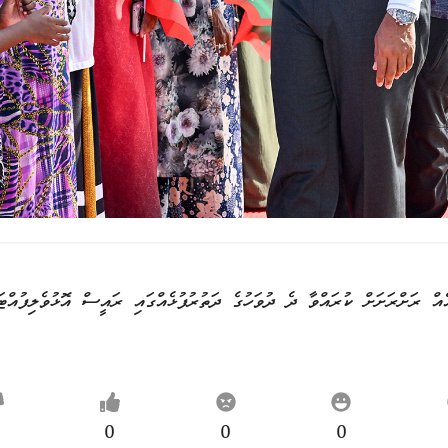
އެއް ރަށްރަށަށް ކުރައްވާ ދެ ދުވަހުގެ ދަތުރުފުޅެއްގައި ރައީސް އޮޅުވެލިފުއްޓަ
0
0
0