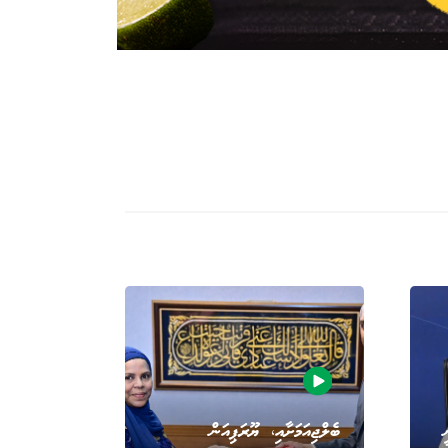
ބެލްޖިއަމަށާއި، ޔޫރަޕިއަން