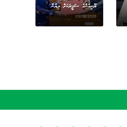
ޔޫނިއަންގެ ސަފީރަކަށް ދިޔާނާ
03/08/2026