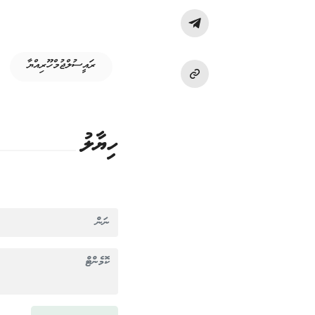
ރައީސުލްޖުމްހޫރިއްޔާ
ހިޔާލު