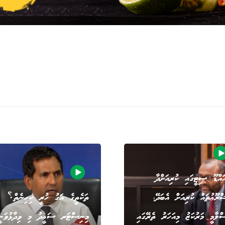
އްޑޫ ސިޓީގައި ކުރިއަށްދާ
ްރޫޢުތައް ކުރިއަށް އެބަދޭ،
ތަކެތީގެ އަގު ހުރީ ކިހިނެތް؟
ްލާމީ މަރުކަޒު މިއަހަރު ތެރޭގައި
މިނިސްޓަރ ސަޢީދު މި ވިދާޅުވަނީ