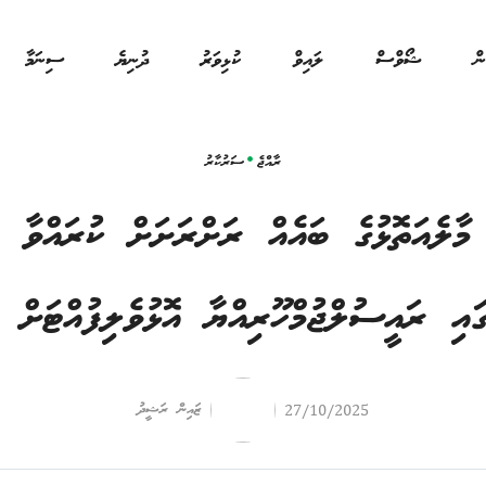
ން
ޝޯވްސް
ލައިވް
ކުޅިވަރު
ދުނިޔެ
ސިނަމާ
ރާއްޖެ
ސަރުކާރު
ި މާލެއަތޮޅުގެ ބައެއް ރަށްރަށަށް ކުރައްވާ ދ
ގައި ރައީސުލްޖުމްހޫރިއްޔާ އޮޅުވެލިފުއްޓަށް ވ
ޒައިން ރަޝީދު
27/10/2025