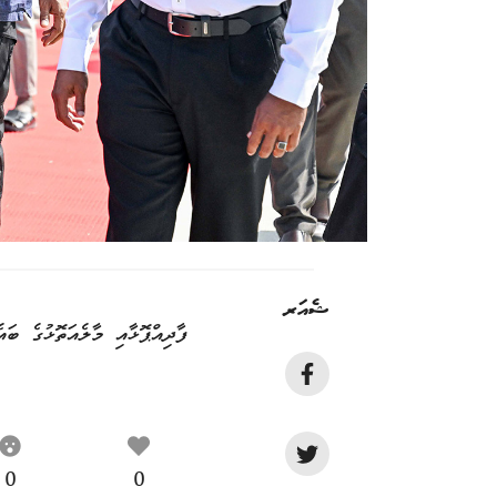
ޝެއަރ
ފާދިއްޕޮޅާއި މާލެއަތޮޅުގެ ބަ
0
0