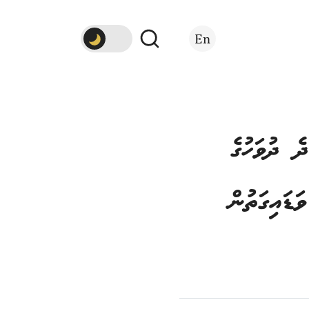
En
ެ ދުވަހުގެ
ަޑައިގަތުން