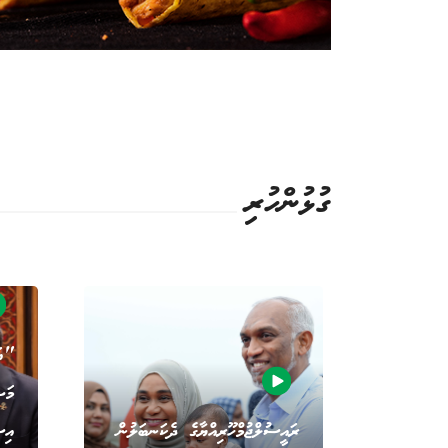
ގުޅުންހުރި
"އަ
މަޝ
ރައީސުލްޖުމްހޫރިއްޔާގެ ދެކަނބަލުން
އިސ