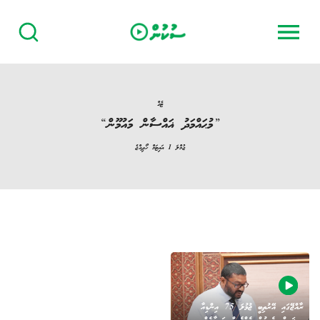
ޓެގް
”
މުޙައްމަދު ޣައްސާން މައުމޫން
“
‏ޖުމްލަ
1
އައިޓަމް ހޯދިއްޖެ
ރާއްޖޭގައި އޭރުތިބީ ޖުމުލަ 75 އިންޑިއާ