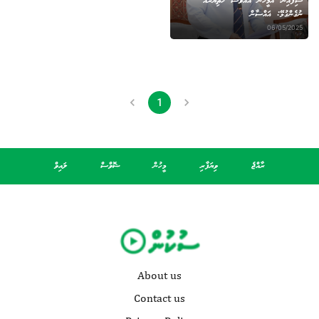
ސިފައިން، އެމީހުން އެއްވެސް ހަތިޔާރެއް
ނުގެންގުޅޭ: ޣައްސާން
06/05/2025
1
ރާއްޖެ
ވިޔަފާރި
މީހުން
ޝޮވްސް
ލައިވް
About us
Contact us