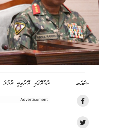
ޝެއަރ
ރާއްޖޭގައި އޭރުތިބީ ޖުމުލަ 75 އިންޑިއާ ސިފައިން، އެމީހުން އެއްވެސް ހަތިޔާރެއް ނުގެންގުޅޭ: ޣައްސާން
Advertisement