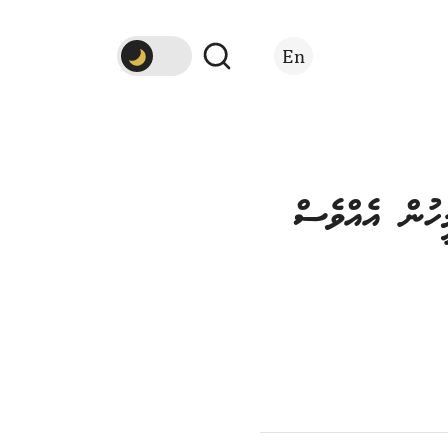
En
ައިން، އެމީހުން އެއްވެސް