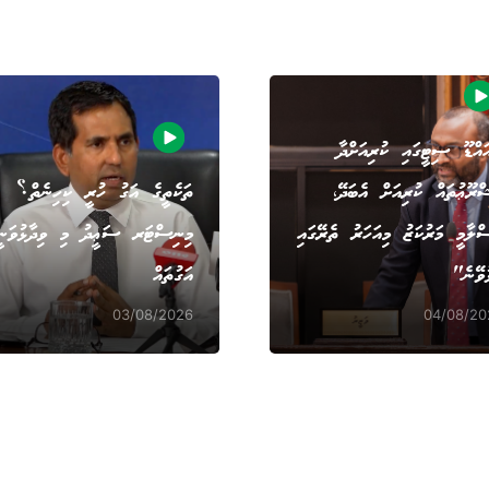
އްޑޫ ސިޓީގައި ކުރިއަށްދާ
ްރޫޢުތައް ކުރިއަށް އެބަދޭ،
ތަކެތީގެ އަގު ހުރީ ކިހިނެތް؟
ްލާމީ މަރުކަޒު މިއަހަރު ތެރޭގައި
މިނިސްޓަރ ސަޢީދު މި ވިދާޅުވަނީ
ުވޭނެ"
އަގުތައް
03/08/2026
04/08/20