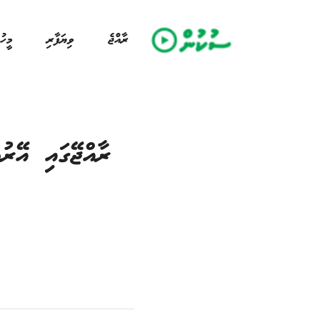
ރާއްޖެ
ވިޔަފާރި
މީހު