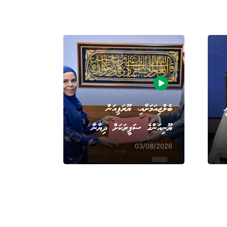
ބެލްޖިއަމަށާއި، ޔޫރަޕިއަން
ޔޫނިއަންގެ ސަފީރަކަށް ދިޔާނާ
03/08/2026