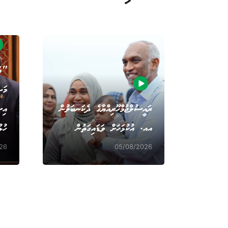
"އަ
މަޝ
ރައީސުލްޖުމްހޫރިއްޔާގެ ދެކަނބަލުން
އިސ
އއ. އުކުޅަހަށް ވަޑައިގަތުން
ހުޅ
26
05/08/2026