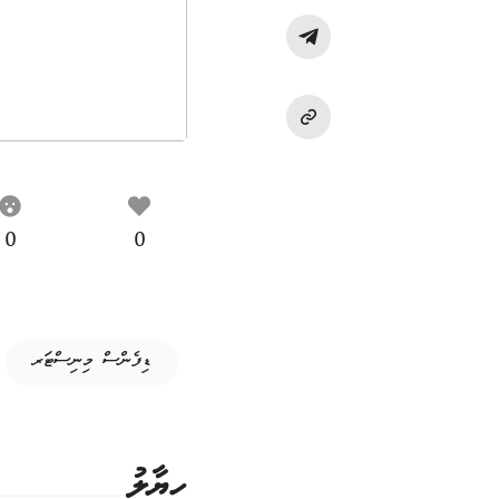
0
0
ޑިފެންސް މިނިސްޓަރ
ހިޔާލު