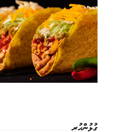
ގުޅުންހުރި