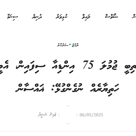
ން
ޝޯވްސް
ލައިވް
ކުޅިވަރު
ދުނިޔެ
ސިނަމާ
ރާއްޖެ
ސަރުކާރު
ރާއްޖޭގައި އޭރުތިބީ ޖުމުލަ 75 އިންޑިއާ ސިފ
ހަތިޔާރެއް ނުގެންގުޅޭ: ޣައްސާން
ޒައިން ރަޝީދު
06/05/2025