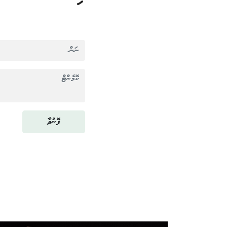
ފޮނުވާ