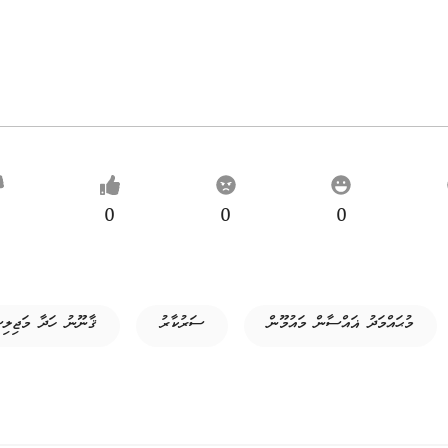
0
0
0
މުޙައްމަދު ޣައްސާން މައުމޫން
ސަރުކާރު
ޤާނޫނު ހަދާ މަޖިލި