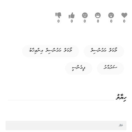
0
0
0
0
0
0
ލޯކަލް ކައުންސިލް
ލޯކަލް ކައުންސިލް އިންތިޚާބު
ސަރުކާރު
ޕީއެންސީ
ހިޔާލު