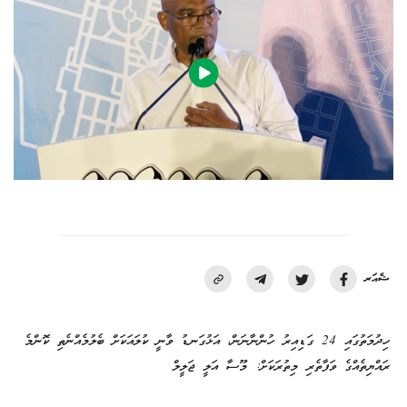
ޝެއަރ
ހިދުމަތުގައި 24 ގަޑިއިރު ހުންނާނަން، އަޅުގަނޑު ވާނީ ކުލައަކަށް ބެލުމެއްނެތި ކޮންމެ
ރައްޔިތެއްގެ ވަފާތެރި މިތުރަކަށް: މޫސާ އަލީ ޖަލީލް