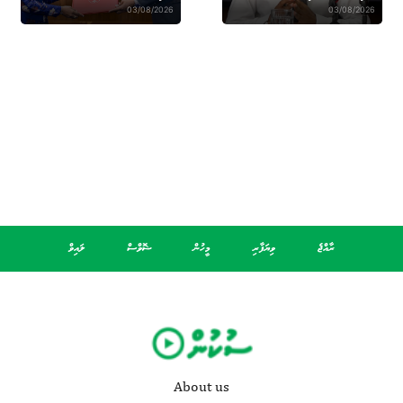
03/08/2026
03/08/2026
ރާއްޖެ
ވިޔަފާރި
މީހުން
ޝޮވްސް
ލައިވް
About us