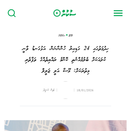
ރާއްޖެ
ސަރުކާރު
ހިދުމަތުގައި 24 ގަޑިއިރު ހުންނާނަން، އަޅުގަނޑު ވާނީ
ކުލައަކަށް ބެލުމެއްނެތި ކޮންމެ ރައްޔިތެއްގެ ވަފާތެރި
މިތުރަކަށް: މޫސާ އަލީ ޖަލީލް
ޒައިން ރަޝީދު
18/01/2026