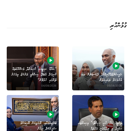
ގުޅުންހުރި
"އައްޑޫ ސިޓީގައި ކުރިއަށްދާ މަޝްރޫޢުތައް
ރައީސުލްޖުމްހޫރިއްޔާގެ ދެކަނބަލުން އއ.
ކުރިއަށް އެބަދޭ، އިސްލާމީ މަރުކަޒު މިއަހަރު
އުކުޅަހަށް ވަޑައިގަތުން
ތެރޭގައި ހުޅުވޭނެ"
04/08/2026
05/08/2026
ތަކެތީގެ އަގު ހުރީ ކިހިނެތް؟ މިނިސްޓަރ
ބެލްޖިއަމަށާއި، ޔޫރަޕިއަން ޔޫނިއަންގެ
ސަޢީދު މި ވިދާޅުވަނީ އަގުތައް
ސަފީރަކަށް ދިޔާނާ